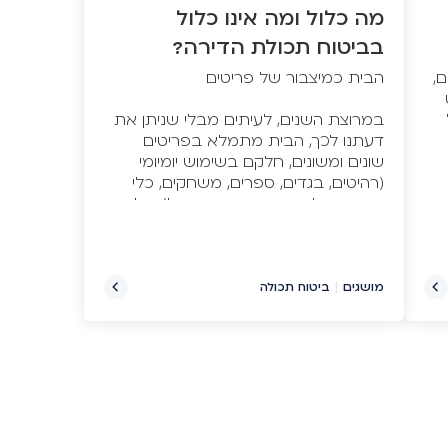
מה כלול ומה אינו כלול
בביטוח תכולת הדירה?
,
במרוצת השנים, לעיתים מבלי שניתן את
דעתנו לכך, הבית מתמלא בפריטים
שונים ומשונים, חלקם בשימוש יומיומי
(רהיטים, בגדים, ספרים, משחקים, כלי
מטבח, כלי עבודה, מוצרי חשמל), חלקם
כאלה הנשלפים לשימוש לעיתים לא
מזומנות (תכשיטים, אוספים, חפצי ערך,
כלים יקרים וכדומה), או מאוחסנים
בבוידעם.
מושגים
|
ביטוח תכולה