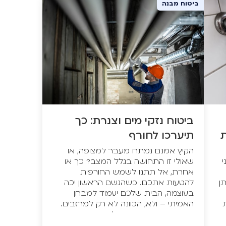
ביטוח מבנה
ביטוח נזקי מים וצנרת: כך
ת
תיערכו לחורף
הקיץ אמנם נמתח מעבר למצופה, או
י
שאולי זו התחושה בגלל המצב? כך או
אחרת, אל תתנו לשמש החורפית
תן
להטעות אתכם. כשהגשם הראשון יכה
בעוצמה, הבית שלכם יעמוד למבחן
האמיתי – ולא, הכוונה לא רק למרזבים.
נזקי מים וצנרת קיימים לצערנו בכמויות
נדיבות, והם נוטים להופיע ברגע הכי פחות