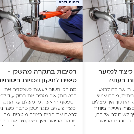
ביטוח דירה
כיצד למזער
רטיבות בתקרה מהשכן -
ות בעתיד
טיפים לתיקון וזכויות ביטוחיו
יות שחובה לבצע
מה הכי חשוב לעשות כשמגלים את
תית; מיהם אנשי
הרטיבות; איך מזהים את הנזק עוד לפנ
התיקון; איך מצילים
הטפטוף הראשון; מי משלם על הנזק
ורה היעילה ביותר;
וכיצד פועלים כנגד 'שכן סרבן'; כיצד ני
ך לשים לב אליהם,
לבטח את הבית בצורה מיטבית, מה
ור חברת הביטוח
מכסה הביטוח ואיך משקמים את הבית
 הנזק ומחזיר את
לאחר התיקון? המדריך המלא לטיפול
ברת הפניקס מציגים:
ברטיבות