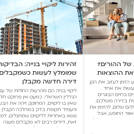
 של ההורים?
זהירות ליקויי בנייה: הבדיקות
 את ההוצאות
שמומלץ לעשות כשמקבלים
דירה חדשה מקבלן
 הזמן לעזוב את הקן
עשות את אחד
ליקויי בנייה הם מהרעות החולות של ענ
ם בחיים הבוגרים
הנדל”ן הישראלי. כמעט אין פרויקט חד
ית בדירה משלכם.
שאין בו ליקויים. המחוקק זיהה את הבע
הם שלום, להזמין את
והעמיד תקופת בדק במהלכה הקבלן
אוויר החופש, אבל
נושא באחריות לליקויים שמתגלים. למר
דעת שהמהירות עלולה
זאת, דיירים רבים לא מקבלים מענה
ר. אז בכדי שלא
ונאלצים לחיות עם הליקויים או לתקן או
רות שיגרמו לכם