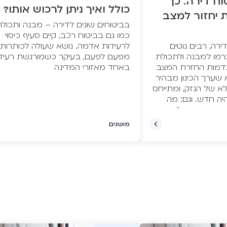
וח דירה: כך
כולל ואיך ניתן לרכוש אותו?
 יחזור למצב
בביטוחים שונים לדירה – מבנה ותכולה
כמו גם בביטוח רכב, קיים סעיף כיסוי
לרעידות אדמה. נושא שעולה לכותרות
ירה, רבים נוטים
מפעם לפעם, בעיקר כשמורגשת רעיד
רמו למבנה ולתכולת
באחד מאזורי המדינה
י בדמות החזרת המצב
 שערך הכינון מבהיר
לא של הנזק, ומתייחס
היה חדש. וגם: מה
ח משכנתא ורכב
מושגים