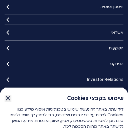
חיסכון ופנסיה
אשראי
השקעות
הפניקס
Investor Relations
איתורנים
שימוש בקבצי Cookies
לידיעתך, באתר זה נעשה שימוש בטכנולוגיות איסוף מידע כגון
הפניקס smart
Cookies לרבות על ידי צדדים שלישיים, כדי לספק לך חווית גלישה
טובה וכן למטרות סטטיסטיקה, אפיון, שיווק ואבטחת מידע. המשך
גלישתך באתר מהווה הסכמה לכך.
כלים ומחשבונים