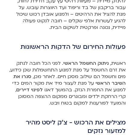
להינזק מיידית – מעיוות רהיטי עץ עקב חדירת לחות,
עבור בריקבון של בד וריפוד ועד היווצרות עובש. על
מנת להציל את הרהיטים – ולמנוע אובדן רכוש שיכול
להגיע לעשרות אלפי שקלים – חובה לנקוט פעולה
מיידית, נכונה ופרקטית לשיקום הבית.
פעולות החירום של הדקות הראשונות
ראשית,
ניתוק החשמל הראשי
. לפני הכל חובה לנתק
את זרם החשמל על מנת למנוע התחשמלות שכן כידוע,
מים וחשמל הם שילוב מסכן חיים. לאחר מכן,
סגרו את
השיבר הראשי
על מנת לעצור מיד את מקור המים כדי
למנוע את החמרת הנזק. בהמשך דאגו
לפינוי דיירים
,
קרי הרחקת ילדים ומבוגרים ממקום ההצפה המסוכן
והמועד לפורענות למקום בטוח ויבש.
מצילים את הרכוש - צ'ק ליסט מהיר
למזעור נזקים