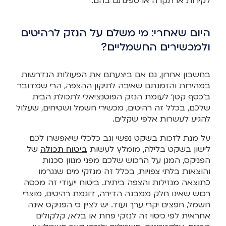
לקירות או תקרה או ספיגתם בהם.
היום שאחרי: מי משלם על הנזק לרהיטים
ולמכשירים החשמליים?
בחשבון אחרון, גם אם ביצעתם את הפעולות הנדרשות
במהירות והזמנתם שאיבה לתיקון ההצפה, הרי שמדובר
ב'כסף קטן' לעומת הנזק הפוטנציאלי לתכולת הבית
שלכם, בכלל זה רהיטים, מכשירי חשמל ושטיחים, שעלול
להגיע לעשרות אלפי שקלים.
על מנת לזכות בשקט נפשי וגב כלכלי שיאפשרו לכם
לישון בשקט בלילה, מומלץ לעשות
ביטוח תכולה
של
הפניקס, המגן על הרכוש שלכם מפני מגוון סכנות
והוצאות בלתי צפויות, בכלל זה מנזקי מים שנגרמו
כתוצאה מנזילות והצפה ביתית. ביטוח ייעודי זה מכסה
רכוש שאינו חלק ממבנה הדירה, דוגמת רהיטים, מוצרי
חשמל, חפצים יקרי ערך ועוד. יש לציין כי הפניקס אינה
אחראית לפי כיסוי זה לנזקי פחת או בלאי, קלקולים