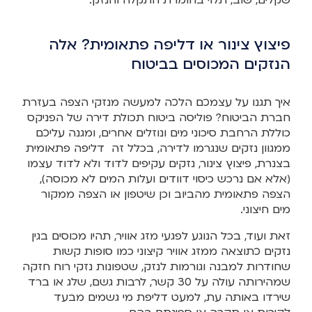
פיצוץ צינור או דליפה פתאומית? אלה
הנזקים המכוסים בביטוח
איך תגנו על עצמכם הלכה למעשה מנזקי הצפה בעזרת
חברת הביטוח? פוליסה ביטוח תכולת דירה של הפניקס
כוללת הרחבת סיכוני מים ונוזלים אחרים, ומגנה עליכם
ממגוון נזקים שנגרמו לדירה, בכלל זה דליפה פתאומית
בצנרת, פיצוץ צינור, נזקים עקיפים לדוד ולא לדוד עצמו
(אלא אם נרכש כיסוי דוודים ועלות המים לא מכוסה),
הצפה פתאומית מהביוב וכן שיטפון או הצפה ממקור
מים חיצוני.
זאת ועוד, בכל הנוגע לפגעי מזג אוויר, תהיו מכוסים בגין
נזקים כתוצאה ממזג אוויר קיצוני כמו סופות קשות
שחודרות למבנה וגורמות לנזק, שטפונות נזקי רוח חזקה
שמהירותה עולה על 30 קשר, לרבות גשם, שלג או ברד
שירדו באותה עת, למעט דליפת מי גשמים מבעד