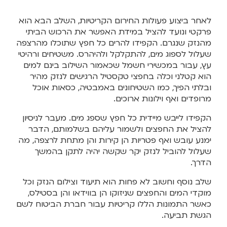
לאחר ביצוע פעולות החירום הקריטיות, השלב הבא הוא
פרקטי ונועד להציל במידת האפשר את הרכוש הביתי
מהנזק שנגרם. הקפידו להרים כל חפץ שתוכלו מהרצפה
שעלול לספוג מים, להתקלקל ולהיהרס. משטיחים ורהיטי
עץ, עבור במכשירי חשמל שכאמור השילוב בינם למים
הוא קטלני וכלה בחפצי טקסטיל הרגישים לנזק מהיר
ובלתי הפיך, כמו השטיחונים באמבטיה, כסאות אוכל
מרופדים ואף וילונות ארוכים.
הקפידו לייבש מיידית כל חפץ שספג מים. מעבר לניסיון
להציל את החפצים ולשמור עליהם בשלמותם, הדבר
ימנע עובש ואף פטריות הן קירות והן מתחת לרצפה, מה
שעלול להוביל לנזק יקר שקשה יהיה לתקן בהמשך
הדרך.
שלב נוסף וחשוב לא פחות הוא תיעוד וצילום הנזק וכל
מוקדי המים והחפצים שניזוקו הן בווידאו והן בסטילס,
כאשר התמונות הללו קריטיות עבור חברת הביטוח לשם
הגשת תביעה.