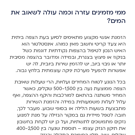
ממי מזמינים עזרה וכמה עולה לשאוב את
המים?
הזמנת אנשי מקצוע מתאימים לסיוע בעת הצפה ביתית
היא צעד קריטי וחשוב מאין כמוהו. אינסטלטור הוא
האיש הנכון לטיפול בהצפות נקודתיות דוגמת כשל
בניקוז או פיצוץ בצנרת, ובמידה ומדובר בהצפה מסיבית
יותר או גיבוי ביוב, יש להזמין שירות ביובית, לה יש
אפשרות להפעיל מערכת יניקה עוצמתית בלחץ גבוה.
בכל הנוגע לטווח המחירים ועלויות, הרי שעלות שאיבת
הצפה ממוצעת נעה בין 500-1,500 שקלים, כאשר
המחיר משתנה בהתאם למורכבות והיקף ההצפה, ואף
עלול לעלות משמעותית במידה והזמנת השירות
מתבצעת בשעות הלילה או בסופי שבוע. מעבר לכך,
חובה לטפל מיידית גם במקור הנזילה על מנת למנוע
נזקים מתמשכים לתשתיות, ועל כן יש לקחת בחשבון
את תיקון הנזק עצמו – תוספת שנעה בין 400-2,500
שקלים, שוב, תלוי בחומרת התקלה והנזק.