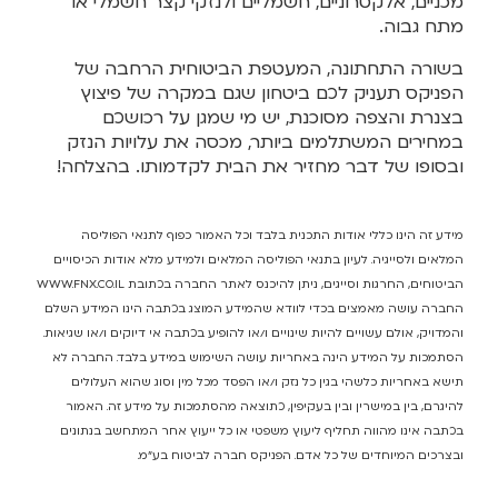
מכניים, אלקטרוניים, חשמליים ולנזקי קצר חשמלי או
מתח גבוה.
בשורה התחתונה, המעטפת הביטוחית הרחבה של
הפניקס תעניק לכם ביטחון שגם במקרה של פיצוץ
בצנרת והצפה מסוכנת, יש מי שמגן על רכושכם
במחירים המשתלמים ביותר, מכסה את עלויות הנזק
ובסופו של דבר מחזיר את הבית לקדמותו. בהצלחה!
מידע זה הינו כללי אודות התכנית בלבד וכל האמור כפוף לתנאי הפוליסה
המלאים ולסייגיה. לעיון בתנאי הפוליסה המלאים ולמידע מלא אודות הכיסויים
הביטוחים, החרגות וסייגים, ניתן להיכנס לאתר החברה בכתובת WWW.FNX.CO.IL
החברה עושה מאמצים בכדי לוודא שהמידע המוצג בכתבה הינו המידע השלם
והמדויק, אולם עשויים להיות שינויים ו/או להופיע בכתבה אי דיוקים ו/או שגיאות.
הסתמכות על המידע הינה באחריות עושה השימוש במידע בלבד. החברה לא
תישא באחריות כלשהי בגין כל נזק ו/או הפסד מכל מין וסוג שהוא העלולים
להיגרם, בין במישרין ובין בעקיפין, כתוצאה מהסתמכות על מידע זה. האמור
בכתבה אינו מהווה תחליף ליעוץ משפטי או כל ייעוץ אחר המתחשב בנתונים
ובצרכים המיוחדים של כל אדם. הפניקס חברה לביטוח בע"מ.