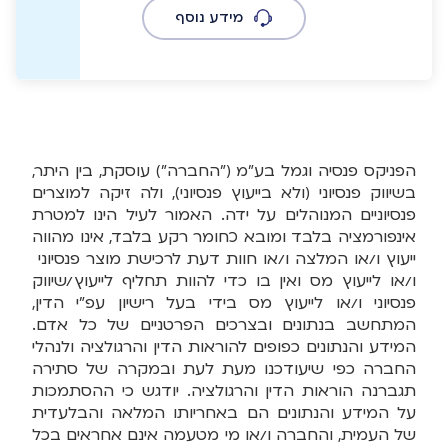
מידע נוסף
הפניקס פנסיה וגמל בע"מ ("החברה") עוסקת, בין היתר,
בשיווק פנסיוני (ולא בייעוץ פנסיוני), ולה זיקה למוצרים
פנסיוניים המנוהלים על ידה. האמור לעיל הינו למטרת
אינפורמציה בלבד ומובא כחומר רקע בלבד, אינו מהווה
ייעוץ ו/או המלצה ו/או חוות דעת לרכישת מוצר פנסיוני
ו/או לייעוץ מס ואין בו כדי להוות תחליף לייעוץ/שיווק
פנסיוני ו/או לייעוץ מס בידי בעל רישיון עפ"י הדין,
המתחשב בנתונים ובצרכים הפרטניים של כל אדם.
המידע והנתונים כפופים להוראות הדין והרגולציה ולנהלי
החברה כפי שיעודכנו מעת לעת ובמקרה של סתירה
תגברנה הוראות הדין והרגולציה. יודגש כי ההסתמכות
על המידע והנתונים הם באחריותו המלאה והבלעדית
של העמית, והחברה ו/או מי מטעמה אינם אחראים בכל