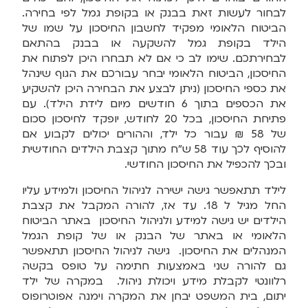
לבחור לעשות זאת בבנק או בקופת גמל לפי בחירה.
הביטוח הלאומי מפקיד לחשבון החיסכון על שמו של
הילד בקופת גמל להשקעה או בבנק בהתאם
לבחירתכם. שימו לב כי אם לא תבחרו היכן לפתוח את
החיסכון, הביטוח הלאומי יבחר עבורכם את הגוף שינהל
את כספי החיסכון (ניתן לבצע את הבחירה היכן להשקיע
את הכספים בתוך 6 חודשים מיום לידת הילד). עם
פתיחת החיסכון, בכל 20 לחודש, יופקד לחיסכון סכום
של 58 ₪ עבור כל ילד, וההורים יכולים לקבוע אם
להוסיף לכך עוד 58 ש"ח מתוך קצבת הילדים החודשית
ובכך להכפיל את החיסכון החודשי.
לילד תתאפשר גישה ישירה לניהול החיסכון ולמידע עליו
החל מגיל ל 18. עד אז, להורה המקבל את קצבת
הילדים יש גישה למידע ולניהול החיסכון באתר הביטוח
הלאומי או באתר של הבנק או של קופת הגמל
המנהלים את החיסכון. גישה לניהול החיסכון תתאפשר
גם להורה שני באמצעות חתימה על טופס בקשה
רלוונטי לקבלת מידע ויכולת ניהול. במקרה של ילד
יתום, בית המשפט יבחן את המקרה וימנה אפוטרופוס