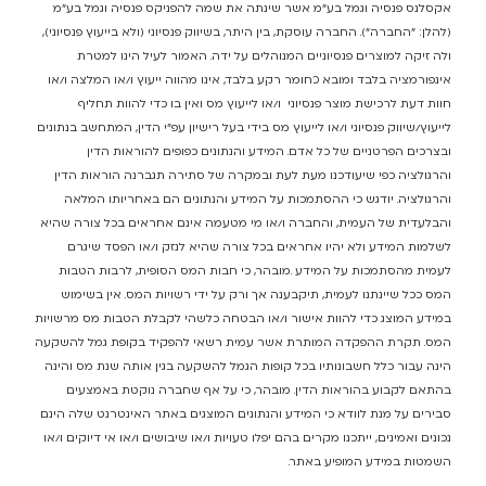
אקסלנס פנסיה וגמל בע"מ אשר שינתה את שמה להפניקס פנסיה וגמל בע"מ
(להלן: "החברה"). החברה עוסקת, בין היתר, בשיווק פנסיוני (ולא בייעוץ פנסיוני),
ולה זיקה למוצרים פנסיוניים המנוהלים על ידה. האמור לעיל הינו למטרת
אינפורמציה בלבד ומובא כחומר רקע בלבד, אינו מהווה ייעוץ ו/או המלצה ו/או
חוות דעת לרכישת מוצר פנסיוני ו/או לייעוץ מס ואין בו כדי להוות תחליף
לייעוץ/שיווק פנסיוני ו/או לייעוץ מס בידי בעל רישיון עפ"י הדין, המתחשב בנתונים
ובצרכים הפרטניים של כל אדם. המידע והנתונים כפופים להוראות הדין
והרגולציה כפי שיעודכנו מעת לעת ובמקרה של סתירה תגברנה הוראות הדין
והרגולציה. יודגש כי ההסתמכות על המידע והנתונים הם באחריותו המלאה
והבלעדית של העמית, והחברה ו/או מי מטעמה אינם אחראים בכל צורה שהיא
לשלמות המידע ולא יהיו אחראים בכל צורה שהיא לנזק ו/או הפסד שיגרם
לעמית מהסתמכות על המידע .מובהר, כי חבות המס הסופית, לרבות הטבות
המס ככל שיינתנו לעמית, תיקבענה אך ורק על ידי רשויות המס. אין בשימוש
במידע המוצג כדי להוות אישור ו/או הבטחה כלשהי לקבלת הטבות מס מרשויות
המס. תקרת ההפקדה המותרת אשר עמית רשאי להפקיד בקופת גמל להשקעה
הינה עבור כלל חשבונותיו בכל קופות הגמל להשקעה בגין אותה שנת מס והינה
בהתאם לקבוע בהוראות הדין. מובהר, כי על אף שחברה נוקטת באמצעים
סבירים על מנת לוודא כי המידע והנתונים המוצגים באתר האינטרנט שלה הינם
נכונים ואמינים, ייתכנו מקרים בהם יפלו טעויות ו/או שיבושים ו/או אי דיוקים ו/או
השמטות במידע המופיע באתר.