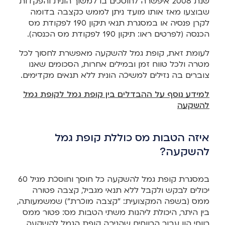
שנת 2008 איפשרה לחוסכים בו למשוך הונית והפקדות
שבוצעו מאז אותו מועד ניתן לממש כקצבה בדומה
לקרן פנסיה או במסגרת תנאי תיקון 190 לפקודת מס
הכנסה (לפרטים ראו: תיקון 190 לפקודת מס הכנסה).
לעומת זאת, קופת גמל להשקעה מאפשרת לחסוך לכל
מטרה ולכל טווח זמן ובמילים אחרות, הסכומים שאנו
צוברים בה נזילים למשיכה הונית ללא תנאים מקדימים.
למידע נוסף על ההבדלים בין קופת גמל לקופת גמל
להשקעה
איזה הטבות מס כוללת קופת גמל
להשקעה?
במסגרת קופת גמל להשקעה כל חוסך וחוסכת מגיל 60
יכולים לבקש ולקבל ללא תנאי מגביל, קצבה פטורה
ממס (בשפה המקצועית: "קצבה מוכרת") שמשמעותה,
בין היתר, היכולת ליהנות משתי הטבות מס: פטור ממס
רווחי הון עבור הרווחים שהניבה קופת הגמל להשקעה