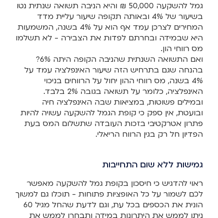
גמל להשקעה 50,000 ₪ והיא הניבה תשואה שנתית נטו
בשיעור של 4% ובאותה תקופה שיעור עליית מדד
המחירים לצרכן עמד אף הוא על 4% בשנה, המשמעות
היא שבמידה ובחרתם לפדות את הצבירה - לא תשלמו
מס רווחי הון.
ואם התשואה השנתית שהניבה הקופה היתה 6%?
בהנחה שגם בתרחיש הזה שיעור האינפלציה עמד על
4% בשנה, מס רווחי ההון יחול על הרווחים בניכוי
האינפלציה, כלומר על תשואה בגובה 2% בלבד.
ובמילים פשוטות, במציאות שבה האינפלציה חיה
ובועטת, אין ספק כי קופת הגמל להשקעה עשויה להיות
פתרון אטרקטיבי בזכות העובדה שתשלום המס בעת
הפדיון חל רק בגין הרווח הריאלי.
גמישות ללא שום התחייבות
ראוי להדגיש כי חיסכון בקופת גמל להשקעה מאפשר
לכם לשמור על כל האופציות פתוחות - תוכלו גם למשוך
הונית את הכספים בכל עת, וגם לדעת שהחל מגיל 60
ניתן לממש את היתרונות במידה ותבחרו לממש את