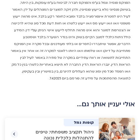
הפניקס פנסיה וגמל בע"מ והפניקס חברה לביטוח בע"מ עוסקות, בין היתר,
בשיווק פנסיוני (ולא בייעוץ פנסיוני), ולהן זיקה למוצרים המנוהלים על ידן. האמור
לעיל הינו למטרת אינפורמציה בלבד ומובא כחומר רקע בלבד, אינו מהווה ייעוץ
משפטי ו/או ו/או ייעוץ מס ו/או ייעוץ כלשהו או חוות דעת מכל סוג שהיא לרכישה
או הצטרפות למוצר והוא אינו מהווה תחליף לייעוץ אישי הניתן עפ"י דין. המידע
כולל ניתוח כלכלי למצב הקיים בשוק והינו בגדר השערה בלבד ושמטבע
הדברים, אפשר שיתבררו כחסרים או בלתי מעודכנים. ובכל מקרה אין הפניקס
מתחייבת על דיוקו ו/או שלמותו ו/או היותו רלוונטי למקרה זה או אחר. אין באמור
התחייבות לתשואה או רווח עתידיים. במקרה של סתירה באמור לעיל לבין
הוראות הדין, יגברו הוראות הדין. החברה לא תישא באחריות כלשהי בגין כל נזק
ו/או הפסד מכל מין וסוג שהוא העלולים להיגרם, בין במישרין ובין בעקיפין,
כתוצאה מהסתמכות על מידע זה. פורסם ביום 7.4.2025.
אולי יעניין אותך גם…
קופות גמל
קופות גמל
קופות גמל
גמל להשקעה
ניהול תקציב משפחתי: טיפים
להתנהלות כלכלית נכונה