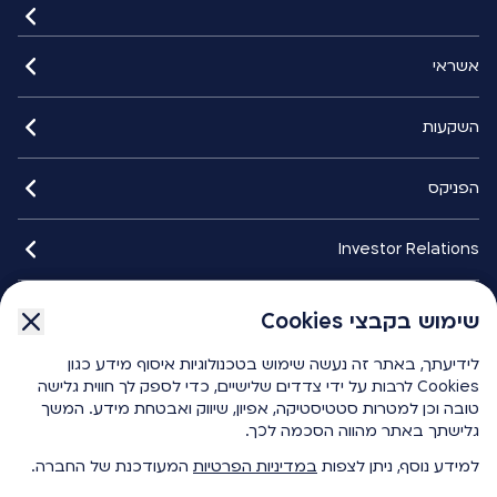
אשראי
השקעות
הפניקס
Investor Relations
איתורנים
שימוש בקבצי Cookies
שימוש בקבצי Cookies
לידיעתך, באתר זה נעשה שימוש בטכנולוגיות איסוף מידע כגון
לידיעתך, באתר זה נעשה שימוש בטכנולוגיות איסוף מידע כגון
הפניקס smart
Cookies לרבות על ידי צדדים שלישיים, כדי לספק לך חווית גלישה
Cookies לרבות על ידי צדדים שלישיים, כדי לספק לך חווית גלישה
טובה וכן למטרות סטטיסטיקה, אפיון, שיווק ואבטחת מידע. המשך
טובה וכן למטרות סטטיסטיקה, אפיון, שיווק ואבטחת מידע. המשך
גלישתך באתר מהווה הסכמה לכך.
גלישתך באתר מהווה הסכמה לכך.
כלים ומחשבונים
למידע נוסף, ניתן לצפות
למידע נוסף, ניתן לצפות
במדיניות הפרטיות
במדיניות הפרטיות
המעודכנת של החברה.
המעודכנת של החברה.