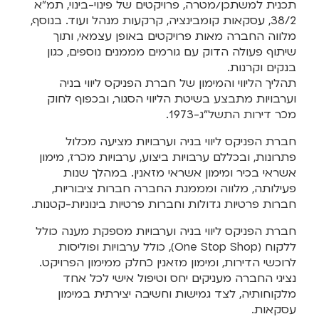
תכנית למשתכן/מטרה, פרויקטים של פינוי-בינוי, תמ"א
38/2, עסקאות קומבינציה, קרקעות מנהל ועוד. בנוסף,
מלווה החברה מאות פרויקטים באופן עצמאי, ותוך
שיתוף פעולה הדוק עם גורמים מממנים נוספים, כגון
בנקים וקרנות.
תהליך הליווי והמימון של חברת הפניקס ליווי בניה
וערבויות מתבצע בשיטת הליווי הסגור, ובכפוף לחוק
מכר דירות התשל"ג-1973.
חברת הפניקס ליווי בניה וערבויות מציעה מכלול
פתרונות, ובכללם ערבויות ביצוע, ערבויות מכרז, מימון
אשראי בכיר ומימון אשראי מזאנין. במהלך שנות
פעילותה, מלווה ומממנת החברה חברות ציבוריות,
חברות פרטיות גדולות וחברות פרטיות בינוניות-קטנות.
חברת הפניקס ליווי בניה וערבויות מספקת מענה כולל
ללקוח (One Stop Shop), כולל ערבויות ופוליסות
לרוכשי הדירות, ומימון מזאנין כחלק ממימון הפרויקט.
נציגי החברה מעניקים יחס וטיפול אישי לכל אחד
מלקוחותיה, לצד גמישות וחשיבה יצירתית במימון
עסקאות.