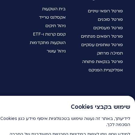
בית השקעות
פורטל רופאי שיניים
אקסלנס טרייד
פורטל סוכנים
ניהול תיקים
פורטל מעסיקים
קסם קרנות ו-ETF
פורטל רופאים מנתחים
השקעות מתקדמות
פורטל שותפים עסקיים
ניהול עושר
תמיכה מרחוק
פורטל בנקאות פתוחה
אפליקציית הפניקס
שימוש בקבצי Cookies
שימוש בקבצי Cookies
ל
ל
שירות לקוחות
הסכמה לכך.
הסכמה לכך.
למידע נוסף, ניתן לצפות
למידע נוסף, ניתן לצפות
במדיניות הפרטיות
במדיניות הפרטיות
המעודכנת של החברה.
המעודכנת של החברה.