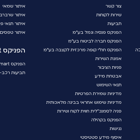
צור קשר
איתור שמאי
שירות לקוחות
איתור שרברב
תביעות
איתור תנאי פו
הפניקס פנסיה וגמל בע"מ
איתור טפסים
הפניקס חברה לביטוח בע"מ
הפניקס smart
כה
הפניקס חח"י קופה מרכזית לקצבה בע"מ
אמנת השירות
הפניקס smart
פניות הציבור
תביעות רכב- 
אבטחת מידע
תנאי השימוש
מדיניות שמירת הפרטיות
מדיניות שימוש אחראי בבינה מלאכותית
פניה לסמנכ"לית חווית לקוח ושירות
הפניקס בקהילה
נגישות
איסוף מידע סטטיסטי