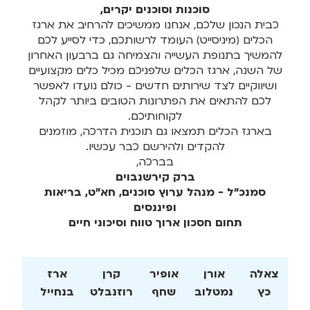
סוכנות וסוכנים יקרים,
כבית הנכון שלכם, אנחנו ממשיכים להרחיב את ארגז
הכלים (מיניסייט) העומד לרשותכם, כדי לסייע לכם
להמשיך בתנופת העשייה והצמיחה גם ברבעון האחרון
של השנה, ארגז הכלים שלפניכם מכיל כלים מקצועיים
ושיווקיים לצד שירותים חדשים - כולם נועדו לאפשר
לכם להתאים את הפתרונות הטובים ביותר לקהל
לקוחותיכם.
בארגז הכלים תמצאו גם תוכנית הדרכה, מוזמנים
להקדים ולהירשם כבר עכשיו.
בברכה,
ברק קירשנבוים
סמנכ"ל - מנהל ערוץ סוכנים, חא"ט, בריאות
ופיננסים
תחום חסכון ארוך טווח וסיכוני חיים
צאלה
אורן
אופיר
קרן
ארז
נאו
כץ
נמטלוב
שחף
רוזנבלט
בנחייל
צמח