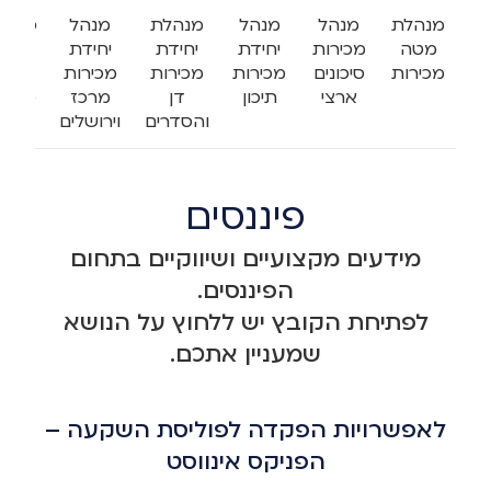
מנהלת
מנהל
מנהל
מנהלת
מנהל
סמנכ
מטה
מכירות
יחידת
יחידת
יחידת
מנה
מכירות
סיכונים
מכירות
מכירות
מכירות
יחיד
ארצי
תיכון
דן
מרכז
מכיר
והסדרים
וירושלים
צפון
פיננסים
מידעים מקצועיים ושיווקיים בתחום
הפיננסים.
לפתיחת הקובץ יש ללחוץ על הנושא
שמעניין אתכם.
לאפשרויות הפקדה לפוליסת השקעה –
הפניקס אינווסט