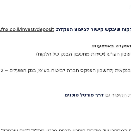
וח שיבקש קישור לביצוע הפקדה:
.fnx.co.il/invest/deposit
 הפקדה באמצעות:
בון העו"ש (ישירות מחשבון הבנק של הלקוח)
אית (לחשבון הפניקס חברה לביטוח בע"מ, בנק הפועלים – 12, סניף 600,
 הקישור גם
דרך פורטל סוכנים
.
ם המסחרי של פוליסת חיסכון, תכנית פרט- מסלול לחיים שבניהול