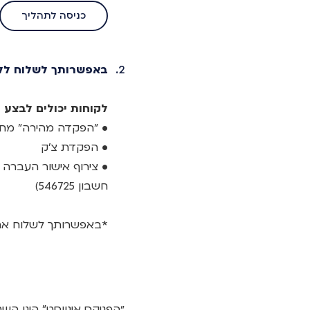
כניסה לתהליך
באפשרותך לשלוח ללק
לקוחות יכולים לבצע
• "הפקדה מהירה" מחש
• הפקדת צ'ק
• צירוף אישור העברה בנק
חשבון 546725)
*באפשרותך לשלוח את
״הפניקס אינווסט" הינו הש