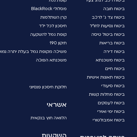
ביטוח רכב לנהג צעיר
קופת גמל
ביטוח חובה
מסלולי BlackRock
ביטוח צד ג' לרכב
קרן השתלמות
ביטוח נסיעות לחו"ל
חיסכון לכל ילד
ביטוח ביטול טיסה
קופת גמל להשקעה
ביטוח בריאות
תיקון 190
ביטוח דירה
משיכה מקופת גמל בעלת יתרה נמו
ביטוח משכנתא
משכנתא הפוכה
ביטוח חיים
ביטוח תאונות אישיות
ביטוח סיעודי
חלוקת חיסכון פנסיוני
ביטוח מחלות קשות
ביטוח לעסקים
אשראי
ביטוח ימי ואוירי
הלוואה חוץ בנקאית
ביטוח אמבולטורי
השקעות