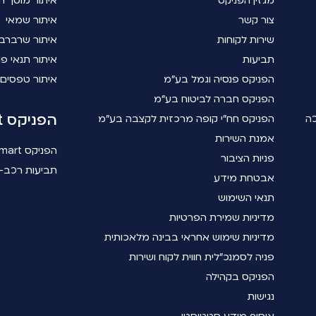
מגזין הפניקס
איתור מוסך ה
צור קשר
איתור שמאי
שירות לקוחות
איתור שרברב
תביעות
איתור תנאי פו
הפניקס פנסיה וגמל בע"מ
איתור טפסים
הפניקס חברה לביטוח בע"מ
הפניקס smart
כה
הפניקס חח"י קופה מרכזית לקצבה בע"מ
אמנת השירות
הפניקס smart
פניות הציבור
תביעות רכב- 
אבטחת מידע
תנאי השימוש
מדיניות שמירת הפרטיות
מדיניות שימוש אחראי בבינה מלאכותית
פניה לסמנכ"לית חווית לקוח ושירות
הפניקס בקהילה
נגישות