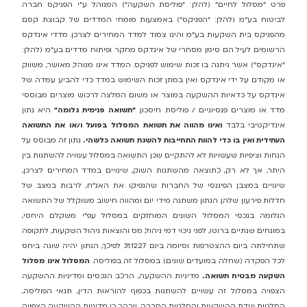
פרט "מסלול לחיים" (להלן: "פוליסת השקעה") המנוהל ע"י הפניקס חברה
לביטוח בע"מ (להלן: "הפניקס") באמצעות מומחי המדדים של קבוצת קסם
מהפניקס בית השקעות בע"מ והינו צמוד למדד המחירים לצרכן. מדדי אינדקס
הרשומים לעיל הם סימן מסחרי של אינדקס מחקר ופיתוח מדדים בע"מ (להלן:
"אינדקס") אשר ניתנה בו זכות שימוש לפניקס. המדד אינו מנוהל, מאושר, משווק
או מקודם על ידי אינדקס ואין במתן זכות השימוש במדד כדי להביע עמדה של
אינדקס על כדאיות ההשקעה במוצר או משום המלצה לרכוש מוצרים מבוססי
מדד או מוצרים פנסיוניים / פוליסת חיסכון.
"תשואה פנימית גלומה"
היא נתון
אינדיקטיבי בלבד
ואינו מהווה את תשואת המסלול בפועל ו/או את התשואה
העתידית ואין בו כדי להוות התחייבות להשגת תשואה כלשהי.
נתון זה מבוסס על
הנחות וציפיות שעשויות לא להתקיים שכן התשואה במסלול עשויה להשתנות בין
היתר, אך לא רק, כתוצאה מהשתנות השוק, שינויים במדד המחירים לצרכן,
שינויים במצבן הפיננסי של החברות שהנפיקו את האג"ח, לרבות במצב של
חדלות פירעון שלהן. הנתון משתנה מידי יום ומהווה חישוב משוקלל של התשואה
הגלומה בנכסי המסלול השונים המוחזקים במסלול עפ"י משקלם היחסי,
במונחים שנתיים ברוטו, לפני ניכוי דמי ניהול, מס והוצאות ניהול השקעות, לתקופה
שתחילתה ביום ההצטרפות וסיומה ביום 31.12.27 לפיכך, הנתון יהיה שונה ביחס
לכל הפקדה (שחלה במועדים שונים) במסלול זה בפוליסה.
המסלול אינו מסלול
השקעה מבטיח תשואה.
מדיניות ההשקעה, הרכב הנכסים ומדיניות ההשקעה
הצפויה במסלול זה עשויים להשתנות בכפוף להוראות הדין, תנאי הפוליסה,
החלטות ועדת ההשקעות והחלטות החברה. יובהר כי מדיניות ההשקעה הצפויה