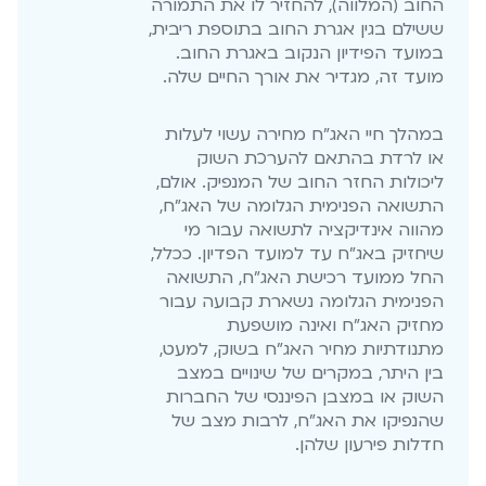
החוב (המלווה), להחזיר לו את התמורה
ששילם בגין אגרת החוב בתוספת ריבית,
במועד הפידיון הנקוב באגרת החוב.
מועד זה, מגדיר את אורך החיים שלה.
במהלך חיי האג"ח מחירה עשוי לעלות
או לרדת בהתאם להערכת השוק
ליכולות החזר החוב של המנפיק. אולם,
התשואה הפנימית הגלומה של האג"ח,
מהווה אינדיקציה לתשואה עבור מי
שיחזיק באג"ח עד למועד הפדיון. ככלל,
החל ממועד רכישת האג"ח, התשואה
הפנימית הגלומה נשארת קבועה עבור
מחזיק האג"ח ואינה מושפעת
מתנודתיות מחיר האג"ח בשוק, למעט,
בין היתר, במקרים של שינויים במצב
השוק או במצבן הפיננסי של החברות
שהנפיקו את האג"ח, לרבות מצב של
חדלות פירעון שלהן.