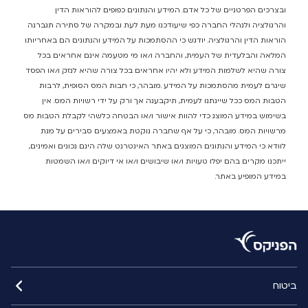
ובצרכים הפרטניים של כל אדם. המידע והנתונים כפופים להוראות הדין
והרגולציה ולנהלי החברה כפי שיעודכנו מעת לעת ובמקרה של סתירה תגברנה
הוראות הדין והרגולציה. יודגש כי ההסתמכות על המידע והנתונים הם באחריותו
המלאה והבלעדית של העמית, והחברה ו/או מי מטעמה אינם אחראים בכל
צורה שהיא לשלמות המידע ולא יהיו אחראים בכל צורה שהיא לנזק ו/או הפסד
שיגרם לעמית מהסתמכות על המידע .מובהר, כי חבות המס הסופית, לרבות
הטבות המס ככל שיינתנו לעמית, תיקבענה אך ורק על ידי רשויות המס. אין
בשימוש במידע המוצג כדי להוות אישור ו/או הבטחה כלשהי לקבלת הטבות מס
מרשויות המס. מובהר, כי על אף שחברה נוקטת באמצעים סבירים על מנת
לוודא כי המידע והנתונים המוצגים באתר האינטרנט שלה הינם נכונים ואמינים,
ייתכנו מקרים בהם יפלו טעויות ו/או שיבושים ו/או אי דיוקים ו/או השמטות
במידע המופיע באתר.
ביטוח