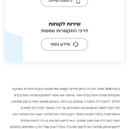
הזמנת שיחה
שירות לקוחות
דרכי התקשרות נוספות
מידע נוסף
ביום 30.9.21 מוזגה חברת הלמן אלדובי קופות גמל ופנסיה בע"מ לחברת הפניקס
אקסלנס פנסיה וגמל בע"מ אשר שינתה את שמה להפניקס פנסיה וגמל בע"מ
(להלן: "החברה"). החברה עוסקת, בין היתר, בשיווק פנסיוני (ולא בייעוץ פנסיוני),
ולה זיקה למוצרים פנסיוניים המנוהלים על ידה. האמור לעיל הינו למטרת
אינפורמציה בלבד ומובא כחומר רקע בלבד, אינו מהווה ייעוץ ו/או המלצה ו/או
חוות דעת לרכישת מוצר פנסיוני ו/או לייעוץ מס ואין בו כדי להוות תחליף
לייעוץ/שיווק פנסיוני ו/או לייעוץ מס בידי בעל רישיון עפ"י הדין, המתחשב בנתונים