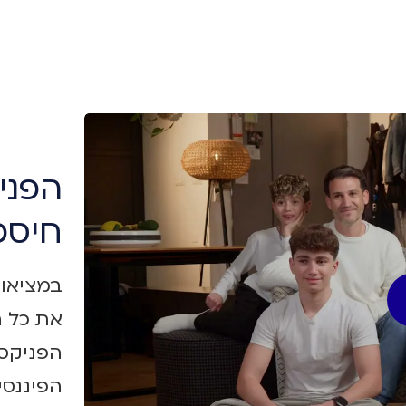
הפני
חיסכ
במציאות
את כל ה
הפניקס 
הפיננסי