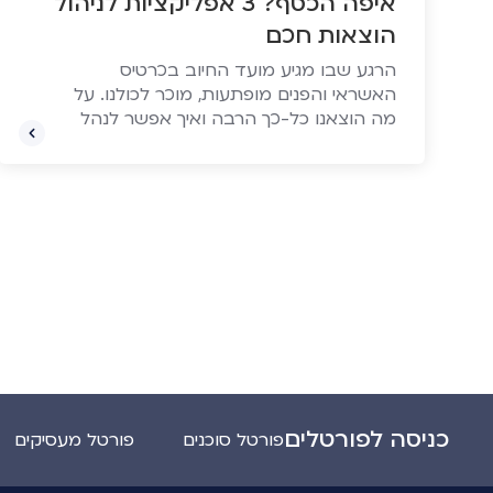
איפה הכסף? 3 אפליקציות לניהול
הוצאות חכם
הרגע שבו מגיע מועד החיוב בכרטיס
האשראי והפנים מופתעות, מוכר לכולנו. על
מה הוצאנו כל-כך הרבה ואיך אפשר לנהל
את ההוצאות בצורה חכמה יותר (ואפילו
לחסוך)? הנה 3 האפליקציות שמספקות
כמה תשובות מעניינות.
כניסה לפורטלים
פורטל סוכנים
פורטל מעסיקים