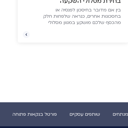
בחירת מסלולי השקעה
בין אם מדובר בחיסכון לפנסיה או
בחסכונות אחרים, כנראה שלפחות חלק
מהכסף שלכם מושקע במגוון מסלולי
השקעה. לבחירת המסלול יכולה להיות
השפעה מכרעת על התשואות, וגם על
היכולת לישון יותר טוב בלילה. אז איך יודעים
במה לבחור? ריכזנו עבורכם 6 שיקולים
חשובים בבחירת מסלול השקעה.
מנתחים
שותפים עסקיים
פורטל בנקאות פתוחה