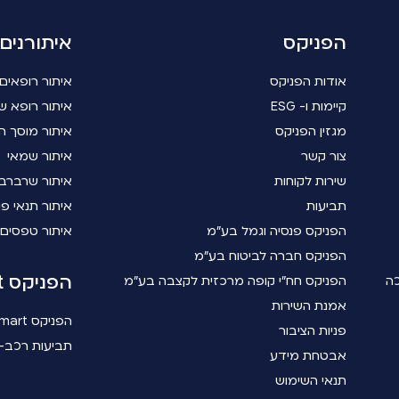
הפניקס
איתורנים
אודות הפניקס
איתור רופאים
קיימות ו- ESG
איתור רופא שי
מגזין הפניקס
איתור מוסך ה
צור קשר
איתור שמאי
שירות לקוחות
איתור שרברב
תביעות
איתור תנאי פו
הפניקס פנסיה וגמל בע"מ
איתור טפסים
הפניקס חברה לביטוח בע"מ
הפניקס smart
כה
הפניקס חח"י קופה מרכזית לקצבה בע"מ
אמנת השירות
הפניקס smart
פניות הציבור
תביעות רכב- 
אבטחת מידע
תנאי השימוש