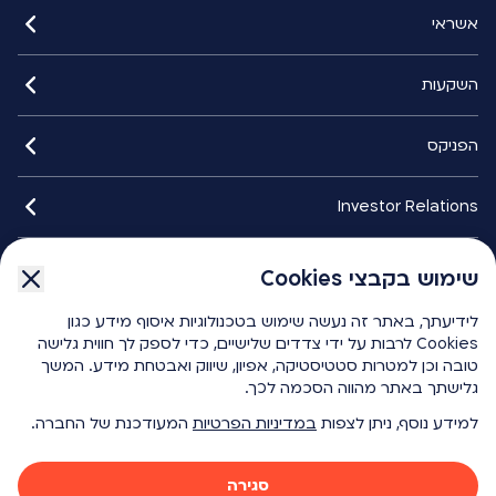
אשראי
השקעות
הפניקס
Investor Relations
איתורנים
שימוש בקבצי Cookies
לידיעתך, באתר זה נעשה שימוש בטכנולוגיות איסוף מידע כגון
הפניקס smart
Cookies לרבות על ידי צדדים שלישיים, כדי לספק לך חווית גלישה
טובה וכן למטרות סטטיסטיקה, אפיון, שיווק ואבטחת מידע. המשך
גלישתך באתר מהווה הסכמה לכך.
כלים ומחשבונים
למידע נוסף, ניתן לצפות
במדיניות הפרטיות
המעודכנת של החברה.
{ "id": 1276, "key": "f1204be8-4f81-451e-9da2-901df6e616c4", "name": "Ico Youtube White", "modelTypeAlias": "umbracoMediaVectorGraphics", "url": "/media/1ffdb2mb/ico-youtube-white.svg", "umbracoFile": "/media/1ffdb2mb/ico-youtube-white.svg", "umbracoExtension": "svg", "umbracoBytes": 575 }
{ "id": 1275, "key": "b9d26a0f-0858-4de5-9f41-4daddfaea076", "name": "Ico Facebook White", "modelTypeAlias": "umbracoMediaVectorGraphics", "url": "/media/hzvnfoky/ico-facebook-white.svg", "umbracoFile": "/media/hzvnfoky/ico-facebook-white.svg", "umbracoExtension": "svg", "umbracoBytes": 434 }
סגירה