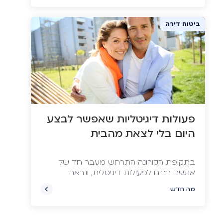
ביטוח דירה
פעולות דיגיטליות שאפשר לבצע
היום בלי לצאת מהבית
בתקופת הקורונה התרחש מעבר חד של
אנשים רבים לפעילות דיגיטלית, ונראה
שהמגמה מתחזקת – שירותים ממשלתיים,
מה חדש
גופים מסחריים, ועוד מגוון פעולות שאפשר
לבצע היום תוך שניות בקצות האצבעות.