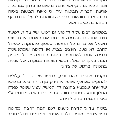
הקירות המשותפים. ביטוח מבנה צד ג' מכסה נזקי מים
וצנרת כמו גם נזקי אש או נזקים שנגרמו בזדון כמו בעת
פריצה. חברות הביטוח יעידו כי מאות תביעות ביטוח
מבנה צד ג' מוגשות מדי שנה וחוסכות לבעלי הנכס כסף
רב והרבה כאב ראש.
במקרים רבים עלול להיפגע גם רכושו של צד ג', למשל
מים שחודרים מהדירה והורסים את השטיח או מכשירי
חשמל שעומדים על הרצפה, טפטוף מהתקרה שעלול
לחרב לא מעט חפצים בבית או דליקה שמתפשטת
מדירה אחת לשכנותיה. ביטוח התכולה צד ג' מספק
הגנה במקרים כאלה וכיסוי הוצאות במקרה של פגיעה
בתכולה וברכוש של צד ג'.
מקרים אחרים בהם נפגע רכושו של צד ג' עלולים
להתקיים כשחפץ שנופל או נזרק מן הדירה פוגע ברכושו
של אחר שנמצא בחוצה לה. למשל, עציץ שנופל מאדן
החלון ופוגע במכונית חונה. גם מקרים כאלה מכוסים ע"י
ביטוח תכולת צד ג' לדירה.
ביטוח צד ג' לדירה מעניק לכם הגנה רחבה ומקיפה
מפני אירועים שונים, חלקם שכיחים ויומיומיים, ויכול לחסוך