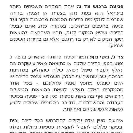
פגיעה ברכוש צד ג':
אחד המקרים השכיחים ביותר
בישראל הוא בעת נזק בצנרת או הצפה בדירה
שגורמים לנזקי מים בדירות הסמכות מרטיבות בקיר ועד
פגיעה בחפצים וברהיטים. במקרה כזה, אתם כבעלי
הדירה שהיא המקור לנזק, תהיו האחראים להוצאות
תיקון הנזקים לא רק בדירתכם, אלא גם בדירות השכנים
שנפגעו.
צד ג', נזקי גוף:
חמור ושכיח פחות הוא אירוע בו צד ג'
נפגע בגופו בדירה שלכם או כתוצאה מאירוע שקרה בה
ונאלץ לעבור טיפול רפואי. שליח שהחליק במדרגות
הכניסה, שכן שננשך ע"י הכלב, חשמלאי שנפל בדירה או
אדם שנפגע מחפץ שנפל מחלונכם - בכל אחד
מהמקרים האלה תאלצו לשאת בהוצאות הטיפולים
הרפואיים ואף בהוצאות נוספות כמו פיצויי פגיעה בכושר
העבודה וההשתכרות. מדובר בסכומים שיכולים להגיע
למאות אלפי שקלים ואף יותר.
אירועים מעין אלה עלולים להתרחש בכל דירה ובית
ובעיקר עלולים להוביל להוצאות כספיות גדולות ובלתי