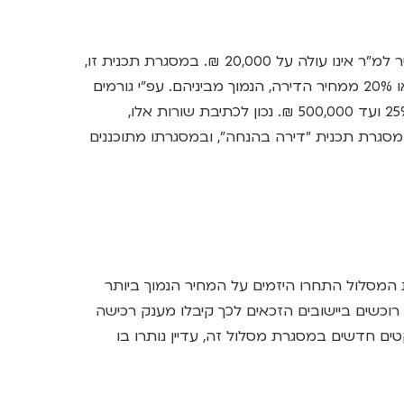
תכנית לשיווק קרקעות במקומות שבהם המחיר למ"ר אינו עולה על 20,000 ₪. במסגרת תכנית זו,
ההנחה המרבית יכולה להגיע ל- 300,000 ₪ או 20% ממחיר הדירה, הנמוך מביניהם. עפ"י גורמים
במשרד השיכון, גובה ההנחה צפוי לעלות ל- 25% ועד 500,000 ₪. נכון לכתיבת שורות אלו,
סגרת תכנית "דירה בהנחה", ובמסגרתו מתוכננים
 השנים 2020-2021. במסגרת המסלול התחרו היזמים על המחיר הנמוך ביותר
 רוכשים ביישובים הזכאים לכך קיבלו מענק רכישה
 פרויקטים חדשים במסגרת מסלול זה, עדיין נותרו בו