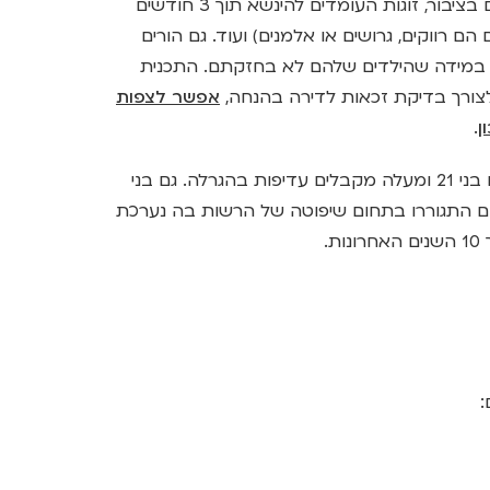
התכנית מיועדת בין היתר לזוגות נשואים, ידועים בציבור, זוגות העומדים להינשא תוך 3 חודשים
כאות, יחידים מעל גיל 35 (בין אם הם רווקים, גרושים או אלמנים) ועוד. גם הורים
להירשם לתכנית, במידה שהילדים שלהם לא בחזקתם. התכנית
אפשר לצפות
ן
.
איזה אוכלוסיות מקבלות עדיפות? נכים רתוקים בני 21 ומעלה מקבלים עדיפות בהגרלה. גם בני
ם התגוררו בתחום שיפוטה של הרשות בה נערכת