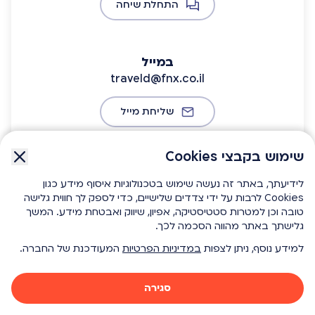
התחלת שיחה
במייל
traveld@fnx.co.il
שליחת מייל
שימוש בקבצי Cookies
שימוש בקבצי Cookies
מוקדי השירות
לידיעתך, באתר זה נעשה שימוש בטכנולוגיות איסוף מידע כגון
לידיעתך, באתר זה נעשה שימוש בטכנולוגיות איסוף מידע כגון
דרכי התקשרות נוספות
Cookies לרבות על ידי צדדים שלישיים, כדי לספק לך חווית גלישה
Cookies לרבות על ידי צדדים שלישיים, כדי לספק לך חווית גלישה
טובה וכן למטרות סטטיסטיקה, אפיון, שיווק ואבטחת מידע. המשך
טובה וכן למטרות סטטיסטיקה, אפיון, שיווק ואבטחת מידע. המשך
גלישתך באתר מהווה הסכמה לכך.
גלישתך באתר מהווה הסכמה לכך.
מידע נוסף
למידע נוסף, ניתן לצפות
למידע נוסף, ניתן לצפות
במדיניות הפרטיות
במדיניות הפרטיות
המעודכנת של החברה.
המעודכנת של החברה.
בטלפון
סגירה
סגירה
03-7141000