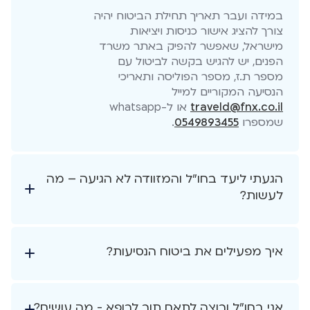
במידה ועבר תאריך תחילת הביטוח יהיה
צורך להציג אישור כניסות ויציאות
מישראל, שאפשר להפיק באתר משרד
הפנים, יש להגיש בקשה לביטול עם
מספר ת.ז, מספר הפוליסה ותאריכי
הנסיעה המקוריים למייל
traveld@fnx.co.il
או ל-whatsapp
שמספרו
0549893455
.
הגעתי ליעד בחו"ל והמזוודה לא הגיעה – מה
לעשות?
איך מפעילים את ביטוח הנסיעות?
אני בחו"ל ורוצה לתאם תור לרופא - מה עושים?