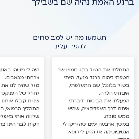
ברגע האמת נהיה שם בשבילך
תשמעו מה יש למבוטחים
להגיד עלינו
התחלתי את הטיול בקו-סמוי וישר
היה לי משהו באוזן
חטפתי זיהום ברגל מנעל. הייתי
צרחתי מכאבים.
בטיול בג'ונגל, שם התעלפתי,
מזל שהיה לנו את ב
איבדתי הכרה.
הפעלתי את הביטוח, דיברתי
שניות קיבלו אותנו,
איתם דרך האפליקציה, שהיא
התהליך הרפואי, הי
ממש טובה.
שליווה אותי באפלי
במשך ארבעה ימים שהזריקו לי
דקות כבר היינו בחו
אנטיביוטיקה אז הגיע לי רופא