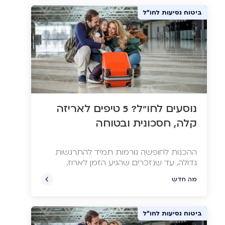
משפחת כהן שילמה ב-30% יותר עבור
ביטוח נסיעות לחו"ל
החופשה. איך זה קרה? בכתבה שלפניכם
ננסה להפוך אתכם לחכמים ואחראיים כמו
משפחת לוי ולהמנע מהוצאות מיותרות
נוסעים לחו"ל? 5 טיפים לאריזה
קלה, חסכונית ובטוחה
ההכנות לחופשה גורמות תמיד להתרגשות
מה חדש
ביטוח נסיעות לחו"ל