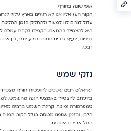
אופי שונה בחורף.
הקור העז אליו אנו לא רגילים בארץ עלול לגר
עלול לגרום לנו למעוד ולהחליק בזמן ההליכה
היא להצטייד בהתאם. הקפידו לקחת עמכם לבו
כפפות, צעיף, גרבים חמות וכובע צמר, וכן שפ
יובש.
נזקי שמש
ישראלים רבים שטסים לחופשות חורף, מצטיידים
בדעתם להצטייד באמצעי הגנה מהשמש. למרו
טמפרטורה נמוכה, קרינת השמש ברבים מאזורי
הלבן, ובזמן שגופנו מכוסה בגלל הקור, הפנים 
התל אביבי באוגוסט.
על מנת למנוע נזקי השמש, חשוב להקפיד על 