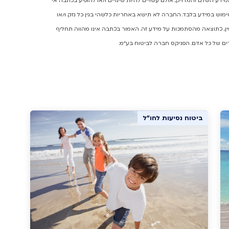
ע השלם והמדויק, אולם עשויים להיות שינויים ו/או להופיע בכתבה אי
מוש במידע בלבד. החברה לא תישא באחריות כלשהי בגין כל נזק ו/או
יפין, כתוצאה מהסתמכות על מידע זה. האמור בכתבה אינו מהווה תחליף
ים של כל אדם. הפניקס חברה לביטוח בע"מ.
ביטוח נסיעות לחו"ל
ביטוח נסיעות לחו"ל