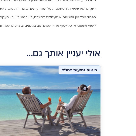
החברה עושה מאמצים בכדי לוודא שהמידע המוצג בכתבה הינו המיד
דיוקים ו/או שגיאות. הסתמכות על המידע הינה באחריות עושה השי
הפסד מכל מין וסוג שהוא העלולים להיגרם, בין במישרין ובין בעק
ליעוץ משפטי או כל ייעוץ אחר המתחשב בנתונים ובצרכים המיוחד
אולי יעניין אותך גם…
ביטוח נסיעות לחו"ל
ביטוח נסיעות לחו"ל