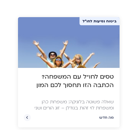
ביטוח נסיעות לחו"ל
טסים לחו"ל עם המשפחה?
הכתבה הזו תחסוך לכם המון
שאלה פשוטה בלוגיקה: משפחת כהן
ומשפחת לוי זהות בגודלן – זוג הורים ושני
ילדים, אחד בגיל העשרה והשני צעיר יותר.
מה חדש
שתי המשפחות נסעו לאותה חופשה זהה,
לאותם היעדים באותם המועדים, אבל