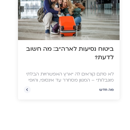
ביטוח נסיעות לארה"ב: מה חשוב
לדעת?
לא סתם קוראים לה “ארץ האפשרויות הבלתי
מוגבלות” – המגוון מסחרר עד אינסופי, והיופי
האמיתי נמצא בשילוב. מהם היעדים העיקריים,
מה חדש
איך דואגים לויזה, ומהו ביטוח הנסיעות