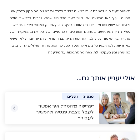
האמור לעיל הינו למטרת אינפורמציה כללית בלבד ומובא כחומר רקע בלבד, אינו
מהווה ייעוץ ו/או המלצה ו/או חוות דעת מכל סוג שהם, לרבות לרכישת מוצר
פנסיוני או ייעוץ מס ואין בו כדי להוות תחליף לייעוץ/שיווק כאמור בידי בעל רישיון
עפ"י הדין, המתחשב בנתונים ובצרכים הפרטניים של כל אדם. במקרה של
סתירה בין האמור לעיל לבין הוראות הדין, יגברו הוראות הדין.החברה לא תישא
באחריות כלשהי בגין כל נזק ו/או הפסד מכל מין וסוג שהוא העלולים להיגרם, בין
במישרין ובין בעקיפין, כתוצאה מהסתמכות על מידע זה.
אולי יעניין אותך גם…
פנסיה
פנסיה
פנסיה
ביטוח מנהלים
"פרישה מדומה": איך אפשר
לקבל קצבת פנסיה ולהמשיך
לעבוד?