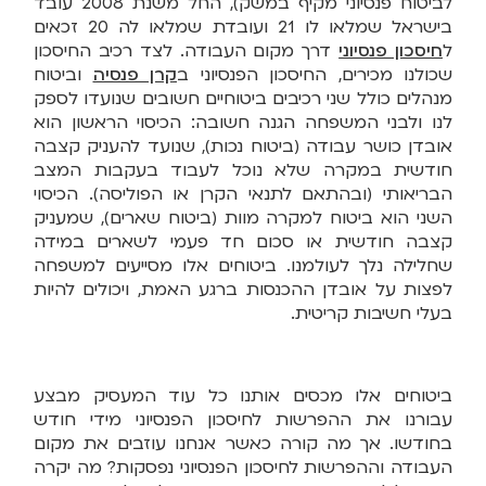
לביטוח פנסיוני מקיף במשק), החל משנת 2008 עובד
בישראל שמלאו לו 21 ועובדת שמלאו לה 20 זכאים
ל
חיסכון פנסיוני
דרך מקום העבודה. לצד רכיב החיסכון
שכולנו מכירים, החיסכון הפנסיוני ב
קרן פנסיה
וביטוח
מנהלים כולל שני רכיבים ביטוחיים חשובים שנועדו לספק
לנו ולבני המשפחה הגנה חשובה: הכיסוי הראשון הוא
אובדן כושר עבודה (ביטוח נכות), שנועד להעניק קצבה
חודשית במקרה שלא נוכל לעבוד בעקבות המצב
הבריאותי (ובהתאם לתנאי הקרן או הפוליסה). הכיסוי
השני הוא ביטוח למקרה מוות (ביטוח שארים), שמעניק
קצבה חודשית או סכום חד פעמי לשארים במידה
שחלילה נלך לעולמנו. ביטוחים אלו מסייעים למשפחה
לפצות על אובדן ההכנסות ברגע האמת, ויכולים להיות
בעלי חשיבות קריטית.
ביטוחים אלו מכסים אותנו כל עוד המעסיק מבצע
עבורנו את ההפרשות לחיסכון הפנסיוני מידי חודש
בחודשו. אך מה קורה כאשר אנחנו עוזבים את מקום
העבודה וההפרשות לחיסכון הפנסיוני נפסקות? מה יקרה