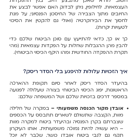
חשוב לוודא שאכן מתבצע חיוב בגין ההפקדות
העצמאיות. לחילופין, ניתן לבדוק האם אפשר לבצע את
החיובים מתוך הצבירה של החיסכון הפנסיוני, על מנת
לחסוך את הבירוקרטיה (ואולי גם להקטין את הסיכוי
לטעויות יקרות).
כך או כך, כדאי להתייעץ עם סוכן הביטוח שלכם כדי
להבין מהן ההגבלות שחלות על הפקדות עצמאיות (מהי
תקרת ההפקדה החודשית ומהו היקף הכיסוי הביטוחי).
איך הזכויות עלולות להיפגע בלי הסדר ריסק?
בהיעדר הסדר ריסק לאחר סיום תקופת ההארכה
הראשונות, יפוג הכיסוי הביטוחי בצורה שעלולה לפגועה
במספר דרכים בזכויות שלכם ושל המשפחה שלכם:
אובדן מקור הכנסה משמעותי –
במקרה של חלילה
מוות, הקצבה שתשולם לשארים תתבסס על הכספים
שצברתם בקרן הפנסיה ובהיעדר ביטוח למקרה מוות
– היא עשויה להיות נמוכה משמעותית. אותו העיקרון
תקף גם לגבי ביטוח אובדן כושר, שכבר לא יוכל