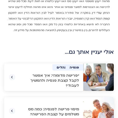
מהווה ייעוץ משפטי ו/או ייעוץ מס ו/או ייעוץ כלשהו או חוות דעת מכל סוג שהיא
לרכישה או הצטרפות למוצר פנסיוני או אחר והוא אינו מהווה תחליף לייעוץ אישי
הניתן עפ"י דין. במקרה של סתירה באמור לעיל לבין הוראות הדין ו/או לתקנון
קופת הגמל ו/או קרן הפנסיה, יגברו הוראות הדין ו/או התקנון הרלבנטי על האמור.
החברה לא תישא באחריות כלשהי בגין כל נזק ו/או הפסד מכל מין וסוג שהוא
העלולים להיגרם, בין במישרין ובין בעקיפין, כתוצאה מהסתמכות על מידע זה.
אולי יעניין אותך גם…
פנסיה
פנסיה
פנסיה
ביטוח מנהלים
"פרישה מדומה": איך אפשר
לקבל קצבת פנסיה ולהמשיך
לעבוד?
מיסוי פרישה לפנסיה: כמה מס
משלמים על קצבת הפרישה?