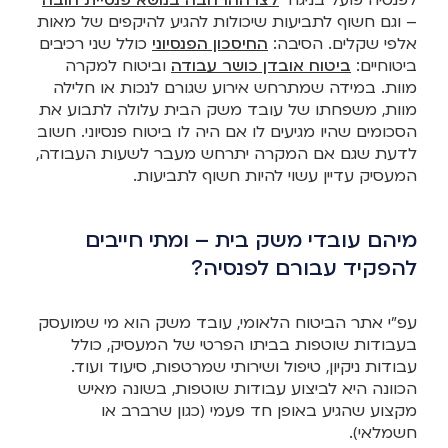
– וגם חשוף לתביעות שיכולות להגיע להיקפים של מאות
אלפי שקלים. הסיבה:
החיסכון הפנסיוני
כולל שני רכיבים
ביטוחיים:
ביטוח אובדן כושר עבודה
וביטוח למקרה
מוות. במידה שמתרחש אירוע שגורם לנכות או חלילה
מוות, משפחתו של עובד משק הבית עלולה לתבוע את
הסכומים שהיו מגיעים לו אם היה לו ביטוח פנסיוני. חשוב
לדעת שגם אם המקרה יתרחש מעבר לשעות העבודה,
המעסיק עדיין עשוי להיות חשוף לתביעות.
מיהם עובדי משק בית – ומתי חייבים
להפקיד עבורם לפנסיה?
עפ"י אתר הביטוח הלאומי, עובד משק הוא מי שמועסק
בעבודות שוטפות בביתו הפרטי של המעסיק, כולל
עבודות ניקיון, טיפול ושירותי שמרטפות, סיעוד ועוד.
הכוונה היא לביצוע עבודות שוטפות, בשונה מאיש
מקצוע שהגיע באופן חד פעמי (כגון שרברב או
חשמלאי).