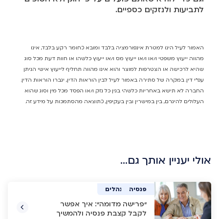
לתביעות ולנזקים כספיים.
האמור לעיל הינו למטרת אינפורמציה בלבד ומובא כחומר רקע בלבד, אינו
מהווה ייעוץ משפטי ו/או ו/או ייעוץ מס ו/או ייעוץ כלשהו או חוות דעת מכל סוג
שהיא לרכישה או הצטרפות למוצר והוא אינו מהווה תחליף לייעוץ אישי הניתן
עפ"י דין. במקרה של סתירה באמור לעיל לבין הוראות הדין, יגברו הוראות הדין.
החברה לא תישא באחריות כלשהי בגין כל נזק ו/או הפסד מכל מין וסוג שהוא
העלולים להיגרם, בין במישרין ובין בעקיפין, כתוצאה מהסתמכות על מידע זה.
אולי יעניין אותך גם…
פנסיה
פנסיה
פנסיה
ביטוח מנהלים
"פרישה מדומה": איך אפשר
לקבל קצבת פנסיה ולהמשיך