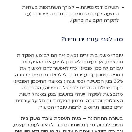
תשלום דמי נסיעות – לצורך השתתפות בעלויות
הנסיעה לעבודה וממנה בתחבורה ציבורית (עד
לתקרה הקבועה בחוק).
מה לגבי עובדים זרים?
עובדי משק בית זרים זכאים אף הם לביצוע הפקדות
חודשיות, אך לעיתים לא ניתן לבצע את ההפקדות
עבורם לחיסכון פנסיוני. כדי לאפשר להם למשוך את
כספי החיסכון עם עזיבתם בלי לשלם מס מירבי בגובה
35% בגין המשיכה (כפי שנהוג במוצרי החיסכון הפנסיוני
בעת משיכת הכספים לפני גיל הפרישה), ההפקדה
מתבצעת לפיקדון ייעודי בחשבון בנק במנהל רשות
האוכלוסין וההגירה. מנגנון הפקדות זה חל על עובדים
זרים במגוון תחומים, לרבות עובדי הסיעוד.
בשורה התחתונה – בעת העסקת עובד משק בית
חשוב לבדוק מהן זכויותיו גם כדי לדאוג לעובד עצמו,
וגם כדי לוודא שאתם פועלים על פי חוק ולא חשופים