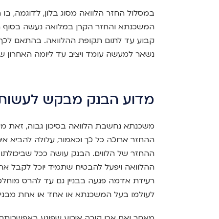
במסלול החזר הלוואה מסוג בלון, לדוגמה, בו
המשכנתא והחזר הקרן במלואה נעשה בסוף ת
קבוע עד לתום תקופת ההלוואה. בהתאם לכך 
נשאר למעשה עומד ויציב עד ליומה האחרון ש
מדוע הבנק מבקש לעשות 
משכנתא נחשבת הלוואה בסיכון גבוה, זאת מ
ההחזר ארוכה כל כך וכאמור, עלולה להביא אית
ההחזר של הלווים. הבנק עושה ככל שביכולתו
ההלוואה ויפעל להבטיח שתמיד יוכל לקבל את 
רעידת אדמה פגעה בבניין גם עד להרס מוחלט 
לעולמו בעל המשכנתא או אחד או אחת מבני ה
מאחר ואם אכן קורה אירוע שפוגע באפשרותם 