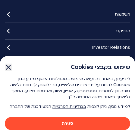
השקעות
הפניקס
Investor Relations
איתורנים
שימוש בקבצי Cookies
לידיעתך, באתר זה נעשה שימוש בטכנולוגיות איסוף מידע כגון
הפניקס smart
Cookies לרבות על ידי צדדים שלישיים, כדי לספק לך חווית גלישה
טובה וכן למטרות סטטיסטיקה, אפיון, שיווק ואבטחת מידע. המשך
גלישתך באתר מהווה הסכמה לכך.
כלים ומחשבונים
למידע נוסף, ניתן לצפות
במדיניות הפרטיות
המעודכנת של החברה.
{ "id": 1276, "key": "f1204be8-4f81-451e-9da2-901df6e616c4", "name": "Ico Youtube White", "modelTypeAlias": "umbracoMediaVectorGraphics", "url": "/media/1ffdb2mb/ico-youtube-white.svg", "umbracoFile": "/media/1ffdb2mb/ico-youtube-white.svg", "umbracoExtension": "svg", "umbracoBytes": 575 }
{ "id": 1275, "key": "b9d26a0f-0858-4de5-9f41-4daddfaea076", "name": "Ico Facebook White", "modelTypeAlias": "umbracoMediaVectorGraphics", "url": "/media/hzvnfoky/ico-facebook-white.svg", "umbracoFile": "/media/hzvnfoky/ico-facebook-white.svg", "umbracoExtension": "svg", "umbracoBytes": 434 }
סגירה
כל הזכויות שמורות - הפניקס 2026