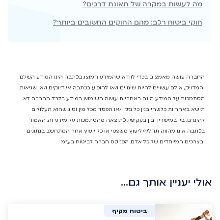
מה לעשות במקרה של תאונת דרכים?
חוקי ביטוח רכב: מהם החוקים החשובים ביותר?
החברה עושה מאמצים בכדי לוודא שהמידע המוצג בכתבה הינו המידע השלם
והמדויק, אולם עשויים להיות שינויים ו/או להופיע בכתבה אי דיוקים ו/או שגיאות.
הסתמכות על המידע הינה באחריות עושה השימוש במידע בלבד. החברה לא
תישא באחריות כלשהי בגין כל נזק ו/או הפסד מכל מין וסוג שהוא העלולים
להיגרם, בין במישרין ובין בעקיפין, כתוצאה מהסתמכות על מידע זה. האמור
בכתבה אינו מהווה תחליף ליעוץ משפטי או כל ייעוץ אחר המתחשב בנתונים
ובצרכים המיוחדים של כל אדם. הפניקס חברה לביטוח בע"מ.
אולי יעניין אותך גם…
ביטוח רכב
ביטוח רכב
ביטוח רכב
ביטוח מקיף