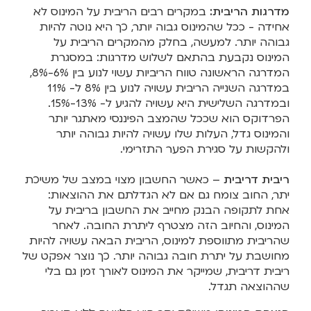
מדרגות הריבית:
במקרים רבים הריבית על המינוס לא
אחידה - ככל שהמינוס גבוה יותר, כך היא נוטה להיות
גבוהה יותר. למעשה, בחלק מהמקרים הריבית על
המינוס נקבעת בהתאם לשלוש מדרגות: במסגרת
המדרגה הראשונה טווח הריביות עשוי לנוע בין 6%-8%,
במדרגה השנייה הריבית עשויה לנוע בין 8% ל- 11%
ובמדרגה השלישית היא עשויה להגיע ל- 13%-15%.
הפרדוקס הוא שככל שהמצב הפיננסי מאתגר יותר
והמינוס גדל, העלות שלו עשויה להיות גבוהה יותר
ולהקשות על סגירת הפער התזרימי.
ריבית דריבית
– כאשר החשבון מצוי במצב של משיכת
יתר, החוב צומח גם אם לא הגדלתם את ההוצאות:
אחת לתקופה הבנק מחייב את החשבון בריבית על
המינוס, והחיוב הזה מצטרף ליתרת החובה. לאחר
שהריבית מתווספת למינוס, הריבית הבאה עשויה להיות
מחושבת על יתרת חובה גבוהה יותר. כך נוצר אפקט של
ריבית דריבית, שמייקר את המינוס לאורך זמן גם בלי
שההוצאה תגדל.