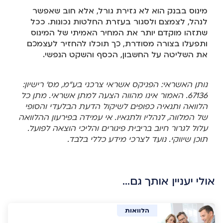
מינוס בבנק הוא לא גזירת גורל, אלא חוב שאפשר
לנהל, לצמצם ולסגור בעזרת החלטות נכונות. ככל
שתזהו מוקדם יותר את המחיר האמיתי של המינוס
ותפעלו בצורה מסודרת, כך תוכלו להחזיר לעצמכם
את השליטה על החשבון, הכסף והשקט הנפשי.
נותן האשראי: הפניקס אשראי צרכני בע"מ, מס' רישיון:
67136. האמור אינו מהווה הצעה למתן אשראי. מתן כל
הלוואה ותנאיה כפופים לשיקול הדעת הבלעדי והסופי
של המלווה, לנהליו ולתנאיו. אי עמידה בפירעון ההלוואה
עלול לגרור חיוב בריבית פיגורים והליכי הוצאה לפועל.
תוכן שיווקי. נועד לצרכי מידע כללי בלבד.
אולי יעניין אותך גם…
הלוואות
הלוואות
הלוואות
הלוואות