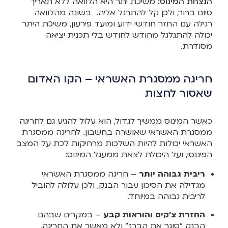
הנצחת המינוס:
משיכת יתר היא הלוואה ללא תאריך
סיום ברור, ולכן קל להתרגל אליה. בשונה מהלוואה
רגילה עם החזר חודשי ידוע ומועד פירעון, משיכת היתר
יכולה להתגלגל מחודש לחודש בלי תכנית יציאה
מסודרת.
חריגה ממסגרת האשראי – הקו האדום
שאסור לחצות
כאשר המינוס ממשיך לגדול, הוא עלול להגיע גם לחריגה
ממסגרת האשראי שאושרה בחשבון. לחריגה ממסגרת
האשראי יכולות להיות השלכות מרחיקות לכת על המצב
הפיננסי, ועל היכולת לצאת ממעגל המינוס:
ריבית גבוהה יותר
– חריגה ממסגרת האשראי
מגדילה את הסיכון עבור הבנק, ולכן עלולה להוביל
לריבית גבוהה במיוחד.
החזרת צ'קים והוראות קבע
– במקרים שבהם
הבנק "סוגר את הברז" ולא מאשר את החריגה,