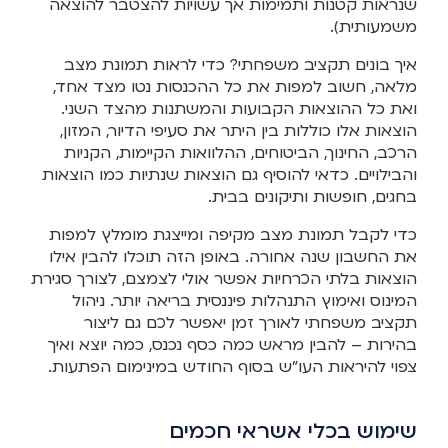
שנראות קטנות ותמימות אך עשויות להצטבר להוצאה
משמעותית).
איך בונים תקציב משפחתי? כדי לראות תמונת מצב
מלאה, חשוב למפות את כל ההכנסות נטו מצד אחד,
ואת כל ההוצאות הקבועות והמשתנות מהצד השני.
הוצאות אלו כוללות בין היתר את סעיפי הדיור, המזון,
הרכב, החינוך, הביטוחים, ההלוואות הקיימות, הקניות
והבילויים. כדאי להוסיף גם הוצאות שנתיות כמו הוצאות
בחגים, חופשות ותיקונים בבית.
כדי לקבל תמונת מצב מקיפה ומייצגת מומלץ למפות
את החשבון שנה אחורה. באופן הזה תוכלו להבין אילו
הוצאות בלתי הכרחיות אפשר אולי לצמצם, לצורך סגירת
המינוס ואימוץ התנהלות פיננסית בריאה יותר. ניהול
תקציב משפחתי לאורך זמן יאפשר לכם גם ליצור
בהירות – להבין מראש כמה כסף נכנס, כמה יוצא ואיך
צפוי להיראות העו"ש בסוף החודש במינימום הפתעות.
שימוש בכלי אשראי חכמים