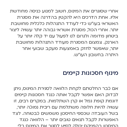
אחרי שסוגרים את המינוס, חשוב למנוע כניסה מחודשת
אליו. אחת הדרכים היא להקטין בהדרגה את מסגרת
האשראי בעו"ש כדי לעודד התנהלות כלכלית מחושבת
יותר. אחרי הכול, מסגרת אשראי גבוהה יותר עשויה ליצור
ביטחון מדומה ולגרום לנו לפעול עם יד קלה יותר על
הארנק. צמצום המסגרת מעודד התנהלות מחושבת
יותר, שאפשר לחזק באמצעות מעקב שבועי אחר
היתרה בחשבון העו"ש.
מינוף חסכונות קיימים
אם כבר החלטתם לקחת הלוואה לסגירת המינוס, ניתן
לבדוק האם אפשר לקבל אותה כנגד חסכונות קיימים
דוגמת קופת גמל או קרן השתלמות. במקרים רבים, זו
עשויה להיות חלופה משתלמת עם ריבית נמוכה יותר,
בשל העובדה שכספי החיסכון משמשים כבטוחה. לצד
האפשרות לקבל תנאים טובים יותר – הלוואה כנגד
החיסכון בהפניקס יכולה לסייע לסגור את המינוס בלי