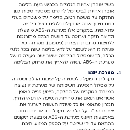
בשל אובדן אחיזת הגלגלים בכביש בעת בלימה.
אובדן אחיזת כביש יכול להיגרם ממספר סיבות כגון
החלקה על משטח רטוב, בלימה על משטחים בעלי
רמת חיכוך שונה או נעילת גלגלים בשל בלימה
פתאומית. במקרים אלו מערכת ה-ABS מופעלת
ולחיצה חזקה וארוכה על דוושת הבלם מתורגמת
ללחיצות מרובות וקצרות (פמפום). מטרתה של
פעולה זו היא לשמור על לחץ בלימה שווה בכל גלגלי
הרכב, כך שמסלול הבלימה יישאר ישר. פעולה זו של
מערכת ה-ABS עשויה להאריך את מרחק הבלימה.
מערכת ESP
מערכת זו פועלת לשמירה על יציבות הרכב ושמירה
על מסלול הנסיעה. חשיבותה של מערכת זו נעוצה
במיוחד במקרים של החלקה, ביצוע פנייה באופן
אשר אינו תואם את מהירות הנסיעה או תנאי הדרך,
תמרון פתאומי או כל פעולה העשויה לערער את
יציבות הרכב על הכביש. מערכת זו אוספת נתונים
באמצעות חיישני מערכת ה-ABS ומבצעת תיקונים
בהתאם על ידי שליטה על הספק המנוע, תיבת
ההילוכים והבלמים.