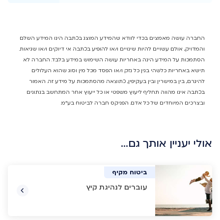
החברה עושה מאמצים בכדי לוודא שהמידע המוצג בכתבה הינו המידע השלם
והמדויק, אולם עשויים להיות שינויים ו/או להופיע בכתבה אי דיוקים ו/או שגיאות.
הסתמכות על המידע הינה באחריות עושה השימוש במידע בלבד. החברה לא
תישא באחריות כלשהי בגין כל נזק ו/או הפסד מכל מין וסוג שהוא העלולים
להיגרם, בין במישרין ובין בעקיפין, כתוצאה מהסתמכות על מידע זה. האמור
בכתבה אינו מהווה תחליף ליעוץ משפטי או כל ייעוץ אחר המתחשב בנתונים
ובצרכים המיוחדים של כל אדם. הפניקס חברה לביטוח בע"מ.
אולי יעניין אותך גם…
ביטוח רכב
ביטוח רכב
ביטוח רכב
ביטוח מקיף
עוברים לנהיגת קיץ