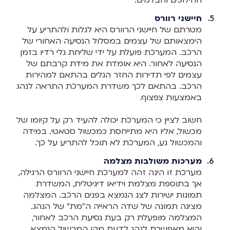
חיישני רוורס
מטרתם של חיישני הרוורס היא לגלות ולהתריע על
הימצאותם של עצמים במסלול הנסיעה האחורי של
הרכב. המערכת פועלת על ידי שליחת גלי רדיו בזמן
הנסיעה לאחור. היא אומדת את מידת קרבתם של
עצמים לפי תדירות החזר הגלים בהתאם למהירות
הרכב. בהתאם לכך משדרת המערכת התראה לנהג
באמצעות צפצוף.
חשוב לציין כי המערכת יכולה להעיד רק על קיומו של
מכשול, אליו היא מתייחסת כמכשול סטאטי. במידה
והמכשול נע, המערכת לא תוכל להתריע על כך.
מערכות משולבות מצלמה
מערכת זו הינה זהה למערכת חיישני הרוורס הרגילה,
אך בתוספת מצלמת וידיאו דיגיטלית, המשדרת
תמונות ישירות לצג הנמצא בפנים הרכב. המצלמה
מציגה תמונה של שדה הראייה ה"מת" של הנהג.
המצלמה מופעלת רק בעת נסיעת הרכב לאחור,
והיא מאפשרת לנהג לדעת מהו המכשול הנמצא