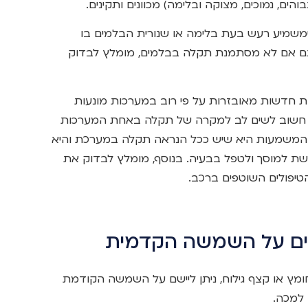
הים, נמוכים, מצוקה ובלימה) מכוונים ותקינים.
שמיע רעש בעת בלימה או שנורית הבלמים בו
 גם אם לא מסתמנת תקלה בבלמים, מומלץ לבדוק
ת חדשות מאובזרות על פי רוב במערכות מונעות
ABS ESP FCW LDW וכדומה. חשוב לשים לב למקרה של תקלה באחת המערכות
אלו. במידה ונדלקת לדוגמא נורת ה-ABS המשמעות היא שיש ככל הנראה תקלה במערכת והיא
שת למוסך ולטפל בבעיה. בנוסף, מומלץ לבדוק את
יפולים השוטפים ברכב.
ים על השמשה הקדמית
ומץ או קצף גילוח, ניתן ליישם על השמשה הקודמת
 למכה.