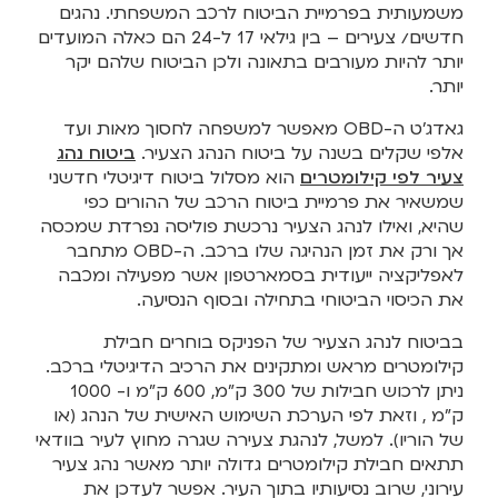
משמעותית בפרמיית הביטוח לרכב המשפחתי. נהגים
חדשים/ צעירים – בין גילאי 17 ל-24 הם כאלה המועדים
יותר להיות מעורבים בתאונה ולכן הביטוח שלהם יקר
יותר.
גאדג'ט ה-OBD מאפשר למשפחה לחסוך מאות ועד
אלפי שקלים בשנה על ביטוח הנהג הצעיר.
ביטוח נהג
צעיר לפי קילומטרים
הוא מסלול ביטוח דיגיטלי חדשני
שמשאיר את פרמיית ביטוח הרכב של ההורים כפי
שהיא, ואילו לנהג הצעיר נרכשת פוליסה נפרדת שמכסה
אך ורק את זמן הנהיגה שלו ברכב. ה-OBD מתחבר
לאפליקציה ייעודית בסמארטפון אשר מפעילה ומכבה
את הכיסוי הביטוחי בתחילה ובסוף הנסיעה.
בביטוח לנהג הצעיר של הפניקס בוחרים חבילת
קילומטרים מראש ומתקינים את הרכיב הדיגיטלי ברכב.
ניתן לרכוש חבילות של 300 ק"מ, 600 ק"מ ו- 1000
ק"מ , וזאת לפי הערכת השימוש האישית של הנהג (או
של הוריו). למשל, לנהגת צעירה שגרה מחוץ לעיר בוודאי
תתאים חבילת קילומטרים גדולה יותר מאשר נהג צעיר
עירוני, שרוב נסיעותיו בתוך העיר. אפשר לעדכן את