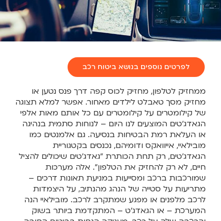
לפרטים נוספים בנושא ביטוח רכב
ממחזיק לטלפון, מחזיק לכוס קפה דרך פנס נטען או
מחזיק מסך טאבלט לילדים מאחור. אפשר למלא תצוגה
של קילומטרים על קילומטרים עם כל אותם מאות אלפי
הגאדג'טים המוצעים לנו היום – לנוחות סתמית בנהיגה
או העלאת רמת הבטיחות בנסיעה. גם אלמנטים כמו
מובילאיי, אייוואקס ודומיהם, נכנסים בקטגוריית
הגאדג'טים, רק תחת הכותרת "גאדג'טים שיכולים להציל
חיים, לא רק להחזיק את הטלפון". אלה מערכות
שמורכבות ברכב ומסייעות במניעת תאונות דרכים –
מתריעות על סטייה של הנהג מהנתיב, על היצמדות
לרכב מלפנים או מפגע שמתקרב לרכב. מובילאיי הנה
המערכת – או הגאדג'ט – המתקדמת ביותר בשוק