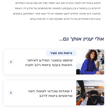
תישא באחריות כלשהי בגין כל נזק ו/או הפסד מכל מין וסוג שהוא העלולים
להיגרם, בין במישרין ובין בעקיפין, כתוצאה מהסתמכות על מידע זה. האמור
בכתבה אינו מהווה תחליף ליעוץ משפטי או כל ייעוץ אחר המתחשב בנתונים
ובצרכים המיוחדים של כל אדם. הפניקס חברה לביטוח בע"מ.
אולי יעניין אותך גם…
ביטוח רכב
ביטוח רכב
ביטוח חובה
ביטוח נהג צעיר
שימוש במאגר המידע לאיתור
הונאות בענף ביטוח רכב חובה
7 שאלות שכדאי לשאול לפני
שרוכשים ביטוח לרכב