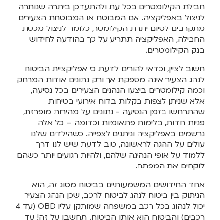
חבילת הקילומטרים בכל עת ולהתעדכן ביתרה שנותרה
לניצול באפליקציה. אם המבוטח או המבוטחת הצעירים
מתקרבים לסיום יתרת הקילומטר, כלומר לניצול מכסת
החבילה, האפליקציה תתריע על כך בהודעה לחידוש
בנק הקילומטרים.
חשוב לציין, וכדאי להורים לדעת כי אפליקציית הביטוח
לנהג הצעיר אינה מספקת אך ורק נתונים אודות המרחק
וכמה קילומטרים ביצעו הנהגים הצעירים בכל נסיעה,
אלא שניתן לצפות בקלות בדוח אירועי בטיחות
שהתרחשו בזמן הנסיעה - נתונים על מהירות מופרזת,
פניות חדות, בלימות פתאומיות וכדומה – כל אלה
נרשמים באפליקציה וניתנים לצפייה. כשהילדים שלנו
עולים על ההגה לראשונה, טוב לדעת שיש לנו דרך
ללמוד על אופי הנהיגה שלהם, ולהיות רגועים יותר כשהם
לוקחים את המפתח.
אחד החידושים המשמעותיים בביטוח מסוג זה, הוא
הניתוק בין ביטוח לנהג לביטוח לרכב, שכן הנהג הצעיר
יכול לנהוג בכל רכב במשפחה שמותקן עליו OBD (עד 4
רכבים) והביטוח הוא אותו הביטוח. תחשבו על זה! עד