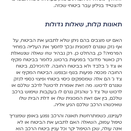
להצטייד בגיליון עבר ביטוחי שכזה.
תאונות קלות, שאלות גדולות
האם יש מצבים בהם ניתן שלא לתבוע את הביטוח, על
אף נזק שנגרם למכונית ובכך לחסוך את העלייה במחיר
הפרמיה? כן, בהחלט כן. רק נבהיר שזו שאלה שנשאלת
רק כאשר מדובר בפגיעות ברכוש, כלומר בביטוח מקיף
או צד ג’ בלבד ולא בביטוח החובה. להזכירכם, ביטוח
החובה מכסה פגיעות בגוף ובנפש. הביטוח המקיף או
צד ג’ הם אלה שמספקים כיסוי ביטוחי ופיצוי כספי לנזק
שנגרם לרכוש. מה זאת אומרת לרכוש? לרכב שלכם או
לרכוש של צד ג’ שהנזק נגרם לו בעקבות שימוש ברכב
שלכם, בין אם זאת המכונית שלו או דלת הבית שלו
שאיכשהו הרכב שלכם הגיע אליה.
לענייננו, כשמתרחשת תאונה והרכב נפגע באופן שמצריך
טיפול עמוק, השאלה האם לתבוע את הביטוח או לא
אינה עולה, שכן הטיפול יקר וכל עניין ביטוח הרכב הוא