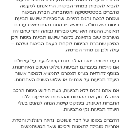
להביא להטבות במחיר הביטוח. הרי אנחנו למעשה
מדברים בסטטיסטיקה והסתברות. חברת הביטוח
שמחה לבטח נהגים זהירים, שהסבירות שיגישו תביעת
ביטוח היא נמוכה. כשהיא מבטחת נהגים שיש בעברם
תאונות, ההנחה היא שיש סבירות גבוהה יותר שהם יהיו
מעורבים שוב בתאונה, כלומר שיגישו תביעת ביטוח ולכן
הסיכון שחברת הביטוח לוקחת בעצם הביטוח שלהם –
עולה ולכן גם מחיר הפרמיה.
בעת חידוש ביטוח הרכב תתבקשו להעיד על עצמכם
אם קיימות בעברכם תביעות (שלוש השנים האחרונות),
בנוסף להודאה בע”פ תצטרכו להמציא ולמסור אישור
היעדר תביעות על שנתיים או שלוש השנים האחרונות.
אם אתם נהגים ללא תביעות, בעת חידוש ביטוח הרכב
שווה לבדוק את ההנחות וההטבות שמציעות לכם
החברות השונות. בפניקס קיימת הנחה לנהגים בעלי
היעדר תביעות נקי מתביעות.
הדברים בסופו של דבר פשוטים. נהיגה רשלנית וחסרת
אחריות מובילה לתאונות ולסיכון שאר המשתמשים