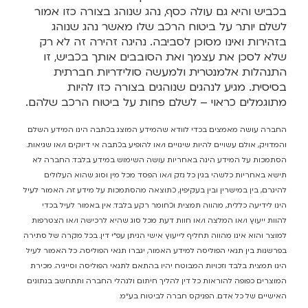
בכביש והיא גם עולה כסף, נהג שנוהג בצורה כזו אמור
לשלם יותר על ביטוח הרכב שלו מאשר נהג שנוהג
בזהירות ואינו מסוכן לסביבה. נהיגה זהירה זה לא רק
שלא לסכן את עצמך ואת הסובבים אותך בכביש, זו
התנהלות אלמנטרית ולמעשה סולידריות חברתית
בסיסית. מגיע לנהגים שנוהגים בצורה כזו להיות
מתוגמלים כראוי – לשלם פחות על ביטוח הרכב שלהם.
החברה עושה מאמצים בכדי לוודא שהמידע המוצג בכתבה הינו המידע השלם
והמדויק, אולם עשויים להיות שינויים ו/או להופיע בכתבה אי דיוקים ו/או שגיאות.
הסתמכות על המידע הינה באחריות עושה השימוש במידע בלבד. החברה לא
תישא באחריות כלשהי בגין כל נזק ו/או הפסד מכל מין וסוג שהוא העלולים
להיגרם, בין במישרין ובין בעקיפין, כתוצאה מהסתמכות על מידע זה. האמור לעיל
הינו לידיעה כללית, מהווה תמצית וכחומר רקע בלבד. אין באמור לעיל בכדי
להוות ייעוץ ו/או המלצה ו/או חוות דעת מכל סוג שהיא לרכישה ו/או הצטרפות
למוצר והוא אינו מהווה תחליף לייעוץ אישי הניתן עפ"י דין. בכל מקרה של סתירה
בפרשנות בין תנאי הפוליסה למידע האמור, יגברו תנאי הפוליסה. כל האמור לעיל
הינו תמצית בלבד וזכויות המבוטח יהיו בהתאם לתנאי הפוליסה וסייגיה. מכירת
המוצרים כפופה להוראות כל דין להליך חיתום ולנהלי החברה ותתחשב בנתונים
האישיים של כל אדם. הפניקס חברה לביטוח בע"מ.