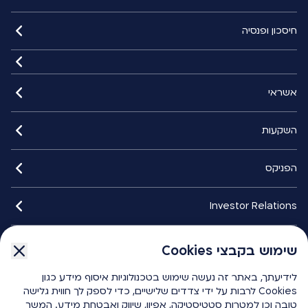
חיסכון ופנסיה
אשראי
השקעות
הפניקס
Investor Relations
איתורנים
שימוש בקבצי Cookies
לידיעתך, באתר זה נעשה שימוש בטכנולוגיות איסוף מידע כגון
הפניקס smart
Cookies לרבות על ידי צדדים שלישיים, כדי לספק לך חווית גלישה
טובה וכן למטרות סטטיסטיקה, אפיון, שיווק ואבטחת מידע. המשך