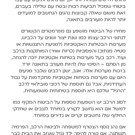
ביטוחי שמכיל תביעות רבות ובטח עם שלילה בעברם,
זאת משום שאלה קבוצות נהגים הנחשבים למועדים
יותר להיות מעורבים בתאונה.
מחירו של הביטוח מושפע גם מפרמטרים הקשורים
לנתוני הרכב עצמו כמו שנת ייצור ושנים על הכביש,
מערכות הבטיחות האקטיביות (למניעת התנגשויות או
סטייה מנתיב) והפסיביות (כריות אוויר) המותקנות ברכב
ועוד. רכב בעל מערכות בטיחות אקטיביות יזכה להנחה,
מן הסתם – הסיכוי שלו להיות מעורב בתאונה יורד
בזכות מערכות אלה. אגב, ישנן רכבים שכבר מגיעים
היום עם מערכות בטיחות אקטיביות מתקדמות על גבול
העתידניות, אבל גם תוספת של רכיבי מובילאיי לרכב
“הרגיל” שלכם היא תוספת בטיחותית משמעותית.
לסוג הרכב יש השפעות נוספות על הביטוח המקיף כמו
למשל אם הוא נחשב לקורץ במיוחד לגנבים או שחלקי
החילוף שלו נחשבים יקרים או נדירים במיוחד.
אם נהג נוסף הצטרף למשפחה ולביטוח הרכב, הפרמיה
תשתנה. אם קורה להיפך, ילד גוזל שעזב את הבית כבר