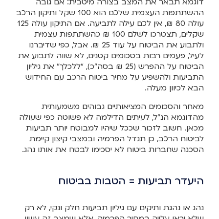
דוגמא תבאר את המצב בצורה מיטבית: אם גובה
ההשתתפות העצמית שלכם הוא 100 שקל ותיקון הרכב
עולה 80 ₪, אין לכם עילה לתביעה. אם התיקון עולה 125
שקלים, תצטרכו לשלם 100 ₪ כהשתתפות עצמית
ולתבוע את הביטוח על עוד 25 ₪. אבל, כפי שדיברנו
לעיל, פעמים רבות בסכומים קטנים, לא שווה לתבוע את
הביטוח על ההפרש (25 ₪ בסה”כ), “ללכלך” את גיליון
התביעות ולהשפיע על מחיר ביטוח הרכב עם החידוש
הבא לכיוון מעלה.
מאחר והסכומים המציאותיים גבוהים משמעותית
מהדוגמא הנ”ל, לעיתים הדילמה לא פשוטה כפי שעולה
מכאן. חשוב לזכור שככל שיהיו למבוטח יותר תביעות
לביטוח הרכב, כן תגדל הפרמיה ובמצבי קיצון קיימת
הסכנה שחברות ביטוח לא יסכימו לבטח את אותו נהג.
היעדר תביעות = הטבות בביטוח
נהג או נהגת ותיקים עם גיליון תביעות חלק ונקי, לא רק
שלא יראו עלייה במחיר הפרמיה, אלא שמצב זה עשוי