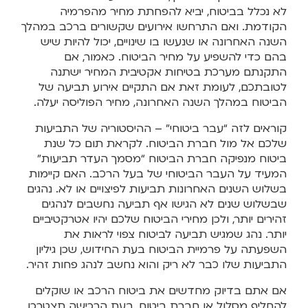
לא נכלל בביטוח, יביא להפחתת מחיר מהפרמיה
הקודמת. ואם התרחשו אירועים שקשורים ברכב במהלך
השנה האחרונה או שנעשו בו שינויים, יכול להיות שיש
בהם כדי להשפיע על מחיר הביטוח. כאמור, אם
התקנתם מערכת בטיחות אקטיבית המחיר ישתנה
לטובתכם, לעומת זאת אם התקיים אירוע תביעה של
הביטוח במהלך השנה האחרונה, מחיר הפוליסה יעלה.
קוראים לזה “עבר ביטוחי” – ההיסטוריה של התביעות
שלכם אל מול חברת הביטוח. לקראת תום כל שנת
ביטוח מנפיקה חברת הביטוח “מסמך העדר תביעות”
המעיד על העבר הביטוחי של בעל הרכב. האם קיימות
בשלוש השנים האחרונות תביעות לפיצויים או לא. נהגים
שבשלוש שנים לא הגישו אף תביעה נחשבים לנהגים
זהירים יותר, ולכן מחירי הביטוח שלכם יהיו אטרקטיביים
יותר. נהג שמגיש תביעה לביטוח צפוי לראות את
השפעתה על פרמיית הביטוח בעת החידוש, שכן גיליון
התביעות שלו כבר לא ריק והוא נחשב לנהג פחות זהיר.
אם אתם בדיוק מחדשים את ביטוח הרכב או שוקלים
להחליף מסלול או חברת ביטוח, בעת הרכישה תצטרכו