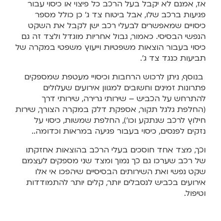
אז, אמנם לא יקבל בעל הרכב כל פיצוי או כיסוי עבור
פגיעות ברכב שלו, אבל ביטוח צד ג’ כן כולל מספר
כיסויים שמאפשרים לבעלי רכב ישן לקבל את השקט
הנפשי הבסיסי. כאמור, גבול אחריות מוגדל ולצד זה גם
כיסוי בעבור הוצאות משפטיות וייעוץ משפטי במקרה של
תביעות כנגד צד ג’.
בנוסף, ניתן לרכוש הרחבות וכיסויי מעטפת שמספקים
פתרונות זמינים וחשובים למגוון אירועים שעלולים
להתרחש על הכביש – שירותי גרירה, שירותי דרך
(החלפת גלגל תקור, אספקת דלק במקרה הצורך, שירות
חילוץ לרכב שנתקע וכו’), החלפת שמשות, כיסוי על
נזקים לפנסים, כיסוי בעבור פגיעה במראות וכדומה..
וכך, מצד אחד חוסכים בעלי הרכב בהוצאות אחזקתו
של רכב שערכו גם כך נמוך ומצד שני מספקים לעצמם
שקט נפשי ואת השירותים הבסיסיים שיהפכו אי אלו
אירועים בכביש לנסבלים יותר, קלים יותר להתמודדות
וטיפול.