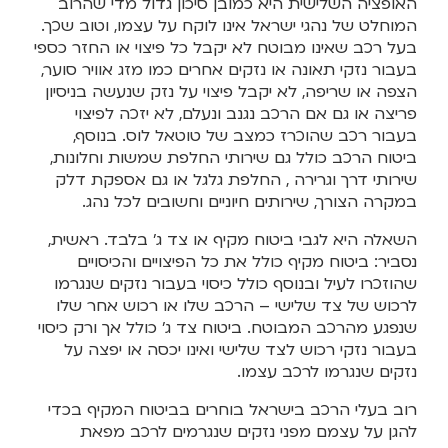
האופציה השלישית היא כמובן סיכון גדול מדי שהרוב
המוחלט של נהגי ישראל אינו לוקח על עצמו, וטוב שכך.
בעל רכב שאינו מבוטח לא יקבל כל פיצוי או החזר כספי
בעבור נזקי תאונה או נזקים אחרים כמו מזג אוויר סוער,
הצפה או שריפה, לא יקבל פיצוי על נזק שנעשה בניסיון
פריצה או גם אם הרכב נגנב ונעלם, לא יזכה לפיצוי
בעבור רכב שהוכרז כמצב של טוטאל לוס. בנוסף,
ביטוח הרכב כולל גם שירותי החלפת שמשות וחלונות,
שירותי דרך וגרירה , החלפת גלגל או גם אספקת דלק
במקרה הצורך, שירותים חיוניים וחשובים לכל נהג.
השאלה היא לגבי ביטוח מקיף או צד ג’ בלבד. ראשית,
נסביר: ביטוח מקיף כולל את כל הפיצויים והכיסויים
שהוזכרו לעיל ובנוסף כולל כיסוי בעבור נזקים שנגרמו
לרכוש של צד שלישי – הרכב שלו או רכוש אחר שלו
שנפגע מהרכב המבוטח. ביטוח צד ג’ כולל אך ורק כיסוי
בעבור נזקי רכוש לצד שלישי ואינו יכסה או יפצה על
נזקים שנגרמו לרכב עצמו.
רוב בעלי הרכב בישראל בוחרים בביטוח המקיף בכדי
להגן על עצמם מפני נזקים שנגרמים לרכב מפאת