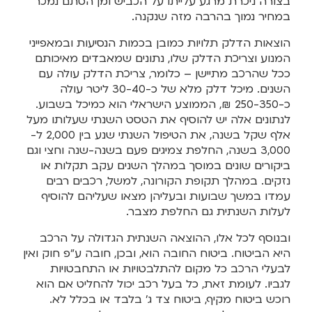
בצורה ניכרת מרגע עלייתו על הכביש ומן הסתם נמכר
במחיר נמוך בהרבה מזה שנקנה.
הוצאות הדלק תלויות כמובן בכמות הנסיעות ובמאפייני
המנוע וצריכת הדלק שלו, נתונים שמאבדים מאיכותם
ככל שהרכב מתיישן – כלומר, צריכת הדלק עולה עם
השנים. מיכל דלק מלא של כ-30-40 ליטר עולה
כ-250-350 ₪, הממוצע הישראלי הוא כמיכל בשבוע.
לנתונים אלה יש להוסיף את הטסט השנתי שעלותו מעל
אלף שקל בשנה, את הטיפול השנתי שנע בין 2,000 ל-
3,000 בשנה, החלפת צמיגים פעם בשנה-שנה וחצי וגם
ביקורים שונים במוסך במהלך השנים עקב תקלות או
נזקים. במהלך תקופת הקורונה, למשל, רכבים רבים
עמדו במשך שבועות ובעליהן מצאו שעליהם להוסיף
לעלות השנתית גם החלפת מצבר.
ובנוסף לכל אלו, ההוצאה השנתית הגדולה על הרכב
היא הביטוח. ביטוח החובה הוא, ובכן, חובה ע”פ חוק ואין
לבעלי הרכב כל מקום להתלבטויות או התחבטויות
לגביו. לעומת זאת, כל בעל רכב יכול להחליט אם הוא
רוכש ביטוח מקיף, ביטוח צד ג’ בלבד או בכלל לא.