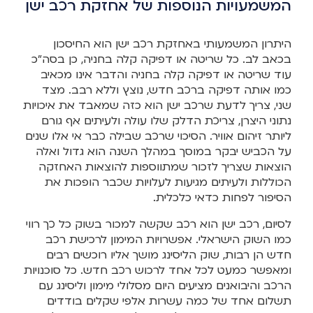
המשמעויות הנוספות של אחזקת רכב ישן
היתרון המשמעותי באחזקת רכב ישן הוא החיסכון
בכאב לב. כל שריטה או דפיקה קלה בחניה, כן בסה”כ
עוד שריטה או דפיקה קלה בחניה והדבר אינו מכאיב
כמו אותה דפיקה ברכב חדש, נוצץ וללא רבב. מצד
שני, צריך לדעת שרכב ישן הוא כזה שמאבד את איכויות
נתוני היצרן, צריכת הדלק שלו עולה ולעיתים אף גורם
ליותר זיהום אוויר. הסיכוי שרכב שבילה כבר אי אלו שנים
על הכביש יבקר במוסך במהלך השנה הוא גדול ואלה
הוצאות שצריך לזכור שמתווספות להוצאות האחזקה
הכוללות ולעיתים מגיעות לעלויות שכבר הופכות את
הסיפור לפחות כדאי כלכלית.
לסיום, רכב ישן הוא רכב שקשה למכור בשוק כל כך רווי
כמו השוק הישראלי. אפשרויות המימון לרכישת רכב
חדש הן רבות, שוק הליסינג מושך אליו רוכשים רבים
ומאפשר כמעט לכל אחד לרכוש רכב חדש. כל סוכנויות
הרכב והיבואנים מציעים היום מסלולי מימון וליסינג עם
תשלום אחד של כמה עשרות אלפי שקלים בודדים