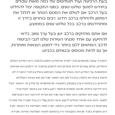
בעת הרכישה ועוד תשלומים של כמה מאות שקלים
בחודש למשך שלוש שנים. בסוף התקופה יכול להחליט
בעל הרכב אם לשלם את הסכום הנותר או לגלגל את
המימון ולהחליף ברכב חדש. רבים בוחרים בדרך זו
ומתחדשים ברכב בכל שלוש שנים בממוצע.
אם אתם מחזיקים ברכב ישן בעל ערך נמוך, כדאי
להתייעץ עם אחד מנציגי השירות שלנו לגבי הביטוח
לרכב המתאים לכם ביותר כדי למנוע הוצאות מיותרות,
אך גם להיות מכוסים ובטוחים בכביש.
החברה עושה מאמצים בכדי לוודא שהמידע המוצג בכתבה הינו המידע השלם
והמדויק, אולם עשויים להיות שינויים ו/או להופיע בכתבה אי דיוקים ו/או שגיאות.
הסתמכות על המידע הינה באחריות עושה השימוש במידע בלבד. החברה לא
תישא באחריות כלשהי בגין כל נזק ו/או הפסד מכל מין וסוג שהוא העלולים
להיגרם, בין במישרין ובין בעקיפין, כתוצאה מהסתמכות על מידע זה. האמור לעיל
הינו לידיעה כללית, מהווה תמצית וכחומר רקע בלבד. אין באמור לעיל בכדי
להוות ייעוץ ו/או המלצה ו/או חוות דעת מכל סוג שהיא לרכישה ו/או הצטרפות
למוצר והוא אינו מהווה תחליף לייעוץ אישי הניתן עפ"י דין. בכל מקרה של סתירה
בפרשנות בין תנאי הפוליסה למידע האמור, יגברו תנאי הפוליסה. כל האמור לעיל
הינו תמצית בלבד וזכויות המבוטח יהיו בהתאם לתנאי הפוליסה וסייגיה. מכירת