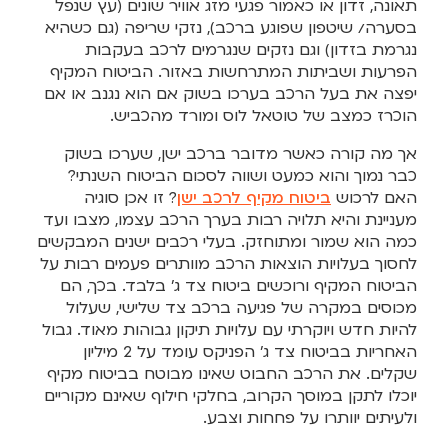
תאונה, זדון או כאמור פגעי מזג אוויר שונים (עץ שנפל
בסערה/ שיטפון שפוגע ברכב), נזקי שריפה (גם כשהיא
נגרמת בזדון) וגם נזקים שנגרמים לרכב בעקבות
הפרעות ושביתות המתרחשות באזור. הביטוח המקיף
יפצה את בעל הרכב בערכו בשוק אם הוא נגנב או אם
הוכרז כמצב של טוטאל לוס ומורד מהכביש.
אך מה קורה כאשר מדובר ברכב ישן, שערכו בשוק
כבר נמוך והוא כמעט ושווה לסכום הביטוח השנתי?
האם לרכוש
ביטוח מקיף לרכב ישן
? זו אכן סוגיה
מעניינת והיא תלויה רבות בערך הרכב עצמו, מצבו ועד
כמה הוא שמור ומתוחזק. בעלי רכבים ישנים המבקשים
לחסוך בעלויות הוצאות הרכב מוותרים פעמים רבות על
הביטוח המקיף ורוכשים ביטוח צד ג’ בלבד. בכך, הם
מכוסים במקרה של פגיעה ברכב צד שלישי, שעלול
להיות חדש ויוקרתי עם עלויות תיקון גבוהות מאוד. גבול
האחריות בביטוח צד ג’ הפניקס עומד על 2 מיליון
שקלים. את הרכב החבוט שאינו מבוטח בביטוח מקיף
יוכלו לתקן במוסך הקרוב, בחלקי חילוף שאינם מקוריים
ולעיתים יוותרו על פחחות וצבע.