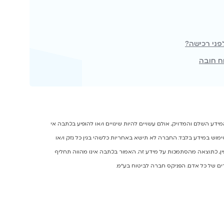
פני רכישה?
ח חובה
ע השלם והמדויק, אולם עשויים להיות שינויים ו/או להופיע בכתבה אי
מוש במידע בלבד. החברה לא תישא באחריות כלשהי בגין כל נזק ו/או
יפין, כתוצאה מהסתמכות על מידע זה. האמור בכתבה אינו מהווה תחליף
ים של כל אדם. הפניקס חברה לביטוח בע"מ.