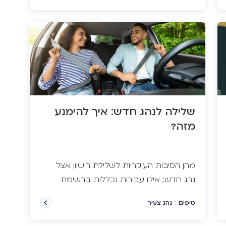
אבל, אם תחשבו לרגע לעומק על מה
בעצם אנחנו משלמים ומה אנחנו מצפים
בתמורה, אולי תשקיעו עוד טיפה מזמנכם
למען סקר שוק קצת פחות שטחי. כן,
אנחנו רוצים בין השאר לשלם כמה
שפחות, אבל הקטע הוא גם לקבל
בתמורה כמה שיותר.
שלילה לנהג חדש: איך להימנע
מזה?
מהן הסיבות העיקריות לשלילת רישיון אצל
נהג חדש; אילו עבירות נכללות ברשימת
העבירות החמורות שחשוב להימנע מהן;
טיפים
|
נהג צעיר
מה כוללים אמצעי התיקון וכיצד תקנו שקט
נפשי ותפרידו את פוליסת הנהג החדש מזו