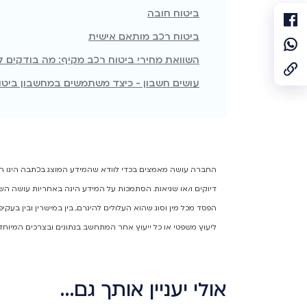
ביטוח חובה
ביטוח רכב מותאם אישית
השוואת מחירי ביטוח רכב מקיף: מה בודקים ל
עושים חשבון - כיצד משתמשים במחשבון ביטו
החברה עושה מאמצים בכדי לוודא שהמידע המוצג בכתבה הינו המיד
דיוקים ו/או שגיאות. הסתמכות על המידע הינה באחריות עושה השי
הפסד מכל מין וסוג שהוא העלולים להיגרם, בין במישרין ובין בעק
ליעוץ משפטי או כל ייעוץ אחר המתחשב בנתונים ובצרכים המיוחד
אולי יעניין אותך גם…