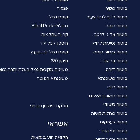
ביטוח מקיף
פנסיה
ביטוח רכב לנהג צעיר
קופת גמל
ביטוח חובה
מסלולי BlackRock
ביטוח צד ג' לרכב
קרן השתלמות
ביטוח נסיעות לחו"ל
חיסכון לכל ילד
ביטוח ביטול טיסה
קופת גמל להשקעה
ביטוח בריאות
תיקון 190
ביטוח דירה
משיכה מקופת גמל בעלת יתרה נמו
ביטוח משכנתא
משכנתא הפוכה
ביטוח חיים
ביטוח תאונות אישיות
ביטוח סיעודי
חלוקת חיסכון פנסיוני
ביטוח מחלות קשות
ביטוח לעסקים
אשראי
ביטוח ימי ואוירי
הלוואה חוץ בנקאית
ביטוח אמבולטורי