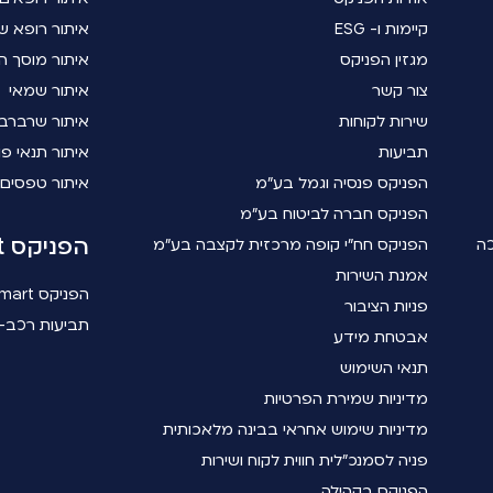
קיימות ו- ESG
איתור רופא שי
מגזין הפניקס
איתור מוסך ה
צור קשר
איתור שמאי
שירות לקוחות
איתור שרברב
תביעות
איתור תנאי פו
הפניקס פנסיה וגמל בע"מ
איתור טפסים
הפניקס חברה לביטוח בע"מ
הפניקס smart
כה
הפניקס חח"י קופה מרכזית לקצבה בע"מ
אמנת השירות
הפניקס smart
פניות הציבור
תביעות רכב- 
אבטחת מידע
תנאי השימוש
מדיניות שמירת הפרטיות
מדיניות שימוש אחראי בבינה מלאכותית
פניה לסמנכ"לית חווית לקוח ושירות
הפניקס בקהילה