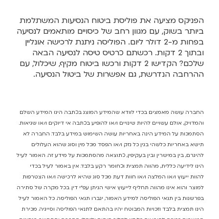
הפניקס מציעה את פוליסת ביטוח הנסיעות המשתלמת
ביותר בשוק, עם מגוון רחב של כיסויים מותאמים לנסיעה
בפחות מ-2 דולר ליום. הפוליסה ניתנת לרכישה אונליין
ובתוך 2 דקות. רכשתם כרטיס טיסה לנסיעה הבאה
שלכם? הקדישו 2 דקות ורכשו ביטוח מקיף, שיכלול, עם
ההרחבה הנדרשת, גם אפשרות של ביטול הנסיעה.
החברה עושה מאמצים בכדי לוודא שהמידע המוצג בכתבה הינו המידע השלם
והמדויק, אולם עשויים להיות שינויים ו/או להופיע בכתבה אי דיוקים ו/או שגיאות.
הסתמכות על המידע הינה באחריות עושה השימוש במידע בלבד. החברה לא
תישא באחריות כלשהי בגין כל נזק ו/או הפסד מכל מין וסוג שהוא העלולים
להיגרם, בין במישרין ובין בעקיפין, כתוצאה מהסתמכות על מידע זה. האמור לעיל
הינו לידיעה כללית, מהווה תמצית וכחומר רקע בלבד. אין באמור לעיל בכדי
להוות ייעוץ ו/או המלצה ו/או חוות דעת מכל סוג שהיא לרכישה ו/או הצטרפות
למוצר והוא אינו מהווה תחליף לייעוץ אישי הניתן עפ"י דין. בכל מקרה של סתירה
בפרשנות בין תנאי הפוליסה למידע האמור, יגברו תנאי הפוליסה. כל האמור לעיל
הינו תמצית בלבד וזכויות המבוטח יהיו בהתאם לתנאי הפוליסה וסייגיה. מכירת