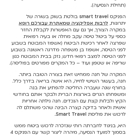
(תחילת הנסיעה).
הפניקס
smart travel
בולטת בשוק בשורה של
יתרונות,
לרבות אפליקציה שמאתרת עבורכם רופא
במקרה הצורך, אך גם עם האפשרות לקבלת החזר
כספי על ביטול טיסה עקב מחלה או בעיה רפואית
שפרצה לאחר רכישת הביטוח (אשפוז המבוטח בשבוע
לפני הטיסה, אשפוז בן משפחה מדרגה ראשונה בשבוע
לפני הטיסה למצב רפואי חדש, נזק בבית המבוטח כגון
שריפה או שטפון ועוד – כל המקרים מפורטים בפוליסה).
המקרה של חנה ממחיש זאת בצורה הטובה ביותר.
חנה, בעשור השישי לחייה, היא אישה בריאה בדרך כלל.
בחורף שנה שעברה החליטה להפתיע את בנה
ומשפחתו הגרים בארצות הברית ולבקר אותם בחודשי
הקיץ ולבלות קצת עם הנכדים. חנה גילתה אחריות
אישית ולאחר בדיקה קצרה הבינה שהכי משתלם לה
לרכוש את פוליסת
Smart Travel
.
היא, בניגוד לחברתה רותי שנזכרה לרכוש ביטוח ממש
בסמוך למועד הנסיעה, מיהרה ליצור קשר עם הפניקס 4