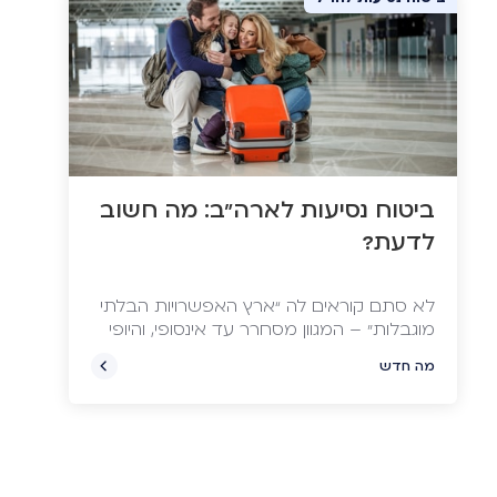
ביטוח נסיעות לארה"ב: מה חשוב
לדעת?
לא סתם קוראים לה “ארץ האפשרויות הבלתי
מוגבלות” – המגוון מסחרר עד אינסופי, והיופי
האמיתי נמצא בשילוב. מהם היעדים העיקריים,
מה חדש
איך דואגים לויזה, ומהו ביטוח הנסיעות