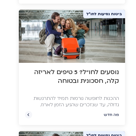
לאותם היעדים באותם המועדים, אבל
משפחת כהן שילמה ב-30% יותר עבור
ביטוח נסיעות לחו"ל
החופשה. איך זה קרה? בכתבה שלפניכם
ננסה להפוך אתכם לחכמים ואחראיים כמו
משפחת לוי ולהמנע מהוצאות מיותרות
נוסעים לחו"ל? 5 טיפים לאריזה
קלה, חסכונית ובטוחה
ההכנות לחופשה גורמות תמיד להתרגשות
מה חדש
ביטוח נסיעות לחו"ל