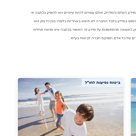
ע השלם והמדויק, אולם עשויים להיות שינויים ו/או להופיע בכתבה אי
מוש במידע בלבד. החברה לא תישא באחריות כלשהי בגין כל נזק ו/או
יפין, כתוצאה מהסתמכות על מידע זה. האמור בכתבה אינו מהווה תחליף
ים של כל אדם. הפניקס חברה לביטוח בע"מ.
ביטוח נסיעות לחו"ל
ביטוח נסיעות לחו"ל