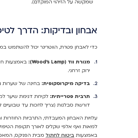
שמקשה על הזיהוי המוקדם).
אבחון ובדיקות: הדרך לטיפו
כדי לאבחן פטרת, הווטרינר יכול להשתמש במ
מנורת ווד (Wood's Lamp):
באמצעות חשי
ירוק זרחני.
בדיקה מיקרוסקופית:
בחינה של שערות נג
תרבית פטרייתית:
לקיחת דגימת שיער למעב
דורשת סבלנות (צריך לחכות עד שבועיים 
עלויות האבחון המעבדתי, התרביות החוזרות 
למאות ואף אלפי שקלים לאורך תקופת הטיפול
באמצעות
ביטוח לחתול
מבית הפניקס, המאפש