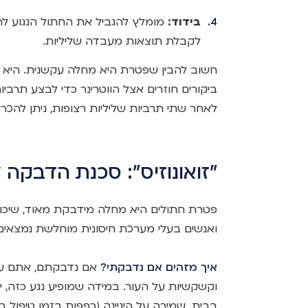
בידוד:
מומלץ להגביל את החתול הנגוע ל
לקבלת תוצאות מעבדה שליליות.
חשוב להבין שפטרת היא מחלה עקשנית. היא 
ביקורים חוזרים אצל הווטרינר כדי לבצע תרביו
לאחר שתי תרביות שליליות רצופות, ניתן להכ
"זואונוזיס": סכנת הדבקה 
פטרת חתולים היא מחלה מידבקת מאוד, שיכול
ואנשים בעלי מערכת חיסונית מוחלשת נמצאים 
איך מזהים אם נדבקתי?
אם נדבקתם, אתם עשו
וקשקשיות על העור. במידה שמופיע נגע כזה, י
בבית. שמירה על היגיינה (כפפות בזמן טיפול ב