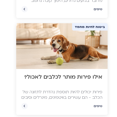
מדובר בגזעים גדולים, היפוך קיבה נחשב
לאחד התרחישים המפחידים ביותר.
טיפים
ביטוח לחיות מחמד
אילו פירות מותר לכלבים לאכול?
פירות יכולים להיות תוספת נהדרת לתזונה של
הכלב - הם עשירים בוויטמינים, מינרלים וסיבים
תזונתיים. אך חשוב לזכור: המערכת הביולוגית
טיפים
של הכלב שונה משלנו. מה שנחשב ל"פצצת
בריאות" עבור בני אדם, עלול להיות רעיל