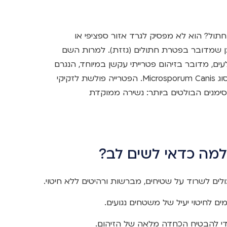
תול? הוא לא מפסיק לגרד אזור ספציפי או
כן שמדובר בפטרת חתולים (גזזת). למרות השם
Rin) המרמז על תולעים, מדובר בזיהום פטרייתי עקשן במיוחד, הנגרם
על ידי פטריות נפוצות (דרמטופיטים), בעיקר מסוג Microsporum Canis. הפטרייה פולשת לזקיקי
מנים הבולטים ביותר: נשירה ממוקדת
מה כדאי לשים לב?
לים לשרוד על שטיחים, מברשות ורהיטים ללא חיטוי.
 לחיטוי יעיל של משטחים נגועים.
די להבטיח הכחדה מלאה של הזיהום.