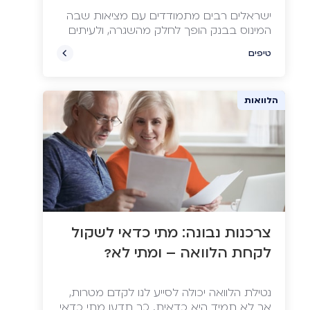
ישראלים רבים מתמודדים עם מציאות שבה
המינוס בבנק הופך לחלק מהשגרה, ולעיתים
בלי לדעת משלמים על כך מחירים יקרים.
טיפים
מהם אותם מחירים, מדוע האוברדרפט נחשב
להלוואה השקטה והיקרה ביותר של הבנק -
ואיך הלוואה לסגירת המינוס יכולה לסייע
הלוואות
לעשות סדר ולפתוח דף חדש?
צרכנות נבונה: מתי כדאי לשקול
לקחת הלוואה – ומתי לא?
נטילת הלוואה יכולה לסייע לנו לקדם מטרות,
אך לא תמיד היא כדאית. כך תדעו מתי כדאי