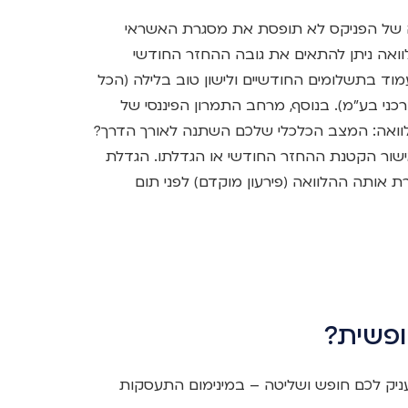
אה של הפניקס לא תופסת את מסגרת האשראי
ואה ניתן להתאים את גובה ההחזר החודשי
וד בתשלומים החודשיים ולישון טוב בלילה (הכל
כני בע"מ). בנוסף, מרחב התמרון הפיננסי של
וואה: המצב הכלכלי שלכם השתנה לאורך הדרך?
שור הקטנת ההחזר החודשי או הגדלתו. הגדלת
 אותה ההלוואה (פירעון מוקדם) לפני תום
ופשית?
יק לכם חופש ושליטה – במינימום התעסקות