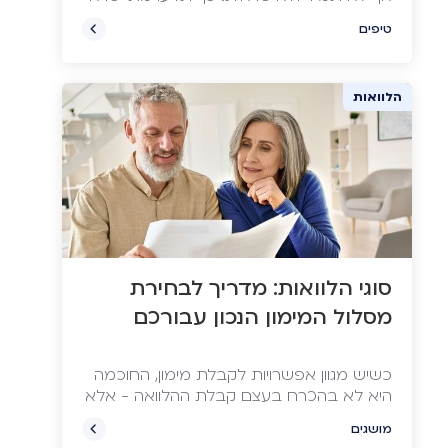
לשקול לקחת הלוואה ומתי פחות. וגם: מהם
טיפים
כללי האצבע שיאפשרו לכם להפיק מההלוואה
את המקסימום?
הלוואות
סוגי הלוואות: מדריך לבחירת
מסלול המימון הנכון עבורכם
כשיש מגוון אפשרויות לקבלת מימון, החוכמה
היא לא בהכרח בעצם קבלת ההלוואה - אלא
בלוודא שהיא מתאימה לצרכים וליכולות
מושגים
שלכם. כדי לסייע לכם לבחור בחוכמה, ריכזנו