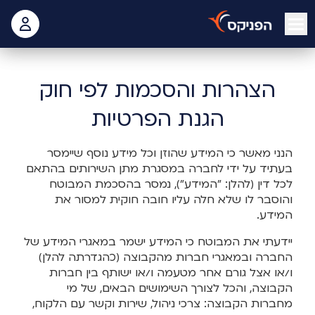
open mobile menu
 האישי
דף הבית
שירות ופעולות
תנאי שימוש
הצהרות והסכמות לפי חוק הגנת הפרטיות
הצהרות והסכמות לפי חוק
הגנת הפרטיות
הנני מאשר כי המידע שהוזן וכל מידע נוסף שיימסר
בעתיד על ידי לחברה במסגרת מתן השירותים בהתאם
לכל דין (להלן: "המידע"), נמסר בהסכמת המבוטח
והוסבר לו שלא חלה עליו חובה חוקית למסור את
המידע.
יידעתי את המבוטח כי המידע ישמר במאגרי המידע של
החברה ובמאגרי חברות מהקבוצה (כהגדרתה להלן)
ו/או אצל גורם אחר מטעמה ו/או ישותף בין חברות
הקבוצה, והכל לצורך השימושים הבאים, של מי
מחברות הקבוצה: צרכי ניהול, שירות וקשר עם הלקוח,