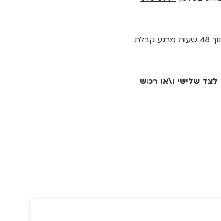
אם בכל זאת ברצונך לבטל את ביטוח המשכנתא, ניתן להגיש בקשה לביטול והיא תטופל בתוך 48 שעות מרגע קבלת
לצד שלישי ו\או רכוש