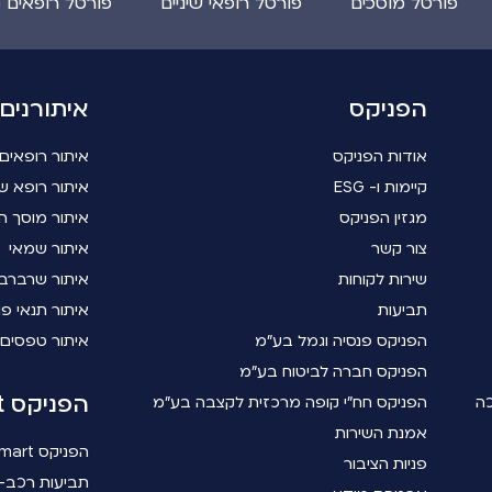
פורטל מוסכים
פורטל רופאי שיניים
פורטל רופאים 
הפניקס
איתורנים
אודות הפניקס
איתור רופאים
קיימות ו- ESG
איתור רופא שי
מגזין הפניקס
איתור מוסך ה
צור קשר
איתור שמאי
שירות לקוחות
איתור שרברב
תביעות
איתור תנאי פו
הפניקס פנסיה וגמל בע"מ
איתור טפסים
הפניקס חברה לביטוח בע"מ
הפניקס smart
כה
הפניקס חח"י קופה מרכזית לקצבה בע"מ
אמנת השירות
הפניקס smart
פניות הציבור
תביעות רכב- 