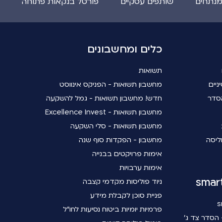
מנתחים
שותפים עסקיים
פורטל בנקאות פתוחה
כלים ומחשבונים
תשואות
ניים
מחשבון תשואות - הפניקס אינווסט
סדר
חדש! מחשבון תשואות - גמל להשקעה
מחשבון תשואות - Excellence Invest
מחשבון תשואות - סלי השקעה
ליסה
מחשבון - הפקדות סוף שנה
אימות פרויקטים בבנייה
אימות ערבויות
ניוד פוליסות מקדמי קצבה
פניית סוכן לקבלת מידע
פרמיות יומיות ביטוח נסיעות לחו"ל
הסדר צד ג'