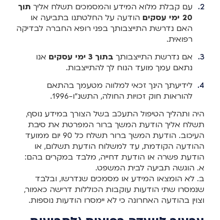
עם קבלת מלוא המידע והמסמכים תשלח אליך
תוך
20 ימי עסקים
הודעה על החלטתנו בתביעה או
האם נדרשת התייצבותך בפני רופא החברה לבדיקה
רפואית.
אם נדרשת התייצבותך
בתוך 3 ימי עסקים
אנו
נתאם עמך מועד הנוח לך להתייצבות.
לידיעתך הינך זכאי למלווה מטעמך בהתאם
להוראות חוק זכויות החולה, התשנ"ו-1996.
היה ותהליך הטיפול התעכב בשל הצורך במידע נוסף,
תשלח אליך הודעת המשך ברור המפרטת את סיבת
העיכוב. הודעת המשך ברור תשלח כל 90 יום ממועד
ההודעה הקודמת, עד למשלוח הודעת תשלום, או
הודעת פשרה או הודעת דחייה, מלבד במקרים בהם:
א. הוגשה תביעה לבית המשפט.
ב. לא הומצאו המידע או מסמכים שנדרשו, ובלבד
שנמסרו שתי הודעות עוקבות הכוללות דרישה כאמור,
וצוין בהודעה האחרונה כי לא יימסרו הודעות נוספות.