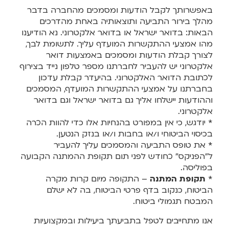
באפשרותך לקבל הודעות ומסמכים מהחברה בדבר
מהלך בירור התביעה ותוצאותיה באחת מהדרכים
הבאות: בדואר ישראל או בדואר אלקטרוני. נא הודיענו
מהו אמצעי ההתקשרות המועדף עליך. לתשומת לבך,
לצורך קבלת הודעות ומסמכים באמצעות דואר
אלקטרוני יש להעביר לחברתנו מספר טלפון נייד בצירוף
לכתובת הדואר האלקטרוני. בהיעדר קבלת עדכון
בחברתנו על אמצעי ההתקשרות המועדף, המסמכים
וההודעות יישלחו אליך גם בדואר ישראל וגם בדואר
אלקטרוני.
* יודגש, כי אין במפורט בהנחיות אלו כדי להוות הכרה
בכיסוי הביטוחי ו/או בחבות ו/או בנזק הנטען.
* את טופס התביעה והמסמכים עליך להעביר
ל"הפניקס" כחודש לפני תום תקופת ההמתנה הקבועה
בפוליסה.
*
תקופת המתנה
– התקופה מיום קרות מקרה
הביטוח, כנקוב בדף פרטי הביטוח, בה לא ישלם
המבטח תגמולי ביטוח.
אנו מתחייבים לטפל בתביעתך ביעילות ובמקצועיות