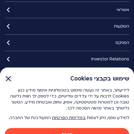
אשראי
השקעות
הפניקס
Investor Relations
איתורנים
שימוש בקבצי Cookies
לידיעתך, באתר זה נעשה שימוש בטכנולוגיות איסוף מידע כגון
הפניקס smart
Cookies לרבות על ידי צדדים שלישיים, כדי לספק לך חווית גלישה
טובה וכן למטרות סטטיסטיקה, אפיון, שיווק ואבטחת מידע. המשך
גלישתך באתר מהווה הסכמה לכך.
כלים ומחשבונים
למידע נוסף, ניתן לצפות
במדיניות הפרטיות
המעודכנת של החברה.
{ "id": 1276, "key": "f1204be8-4f81-451e-9da2-901df6e616c4", "name": "Ico Youtube White", "modelTypeAlias": "umbracoMediaVectorGraphics", "url": "/media/1ffdb2mb/ico-youtube-white.svg", "umbracoFile": "/media/1ffdb2mb/ico-youtube-white.svg", "umbracoExtension": "svg", "umbracoBytes": 575 }
{ "id": 1275, "key": "b9d26a0f-0858-4de5-9f41-4daddfaea076", "name": "Ico Facebook White", "modelTypeAlias": "umbracoMediaVectorGraphics", "url": "/media/hzvnfoky/ico-facebook-white.svg", "umbracoFile": "/media/hzvnfoky/ico-facebook-white.svg", "umbracoExtension": "svg", "umbracoBytes": 434 }