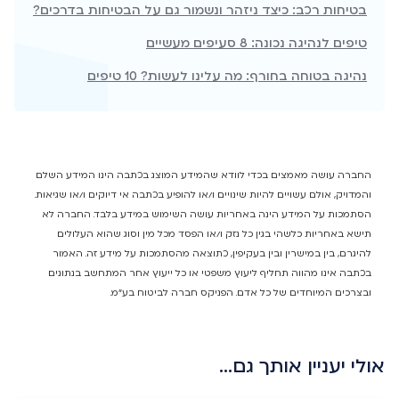
בטיחות רכב: כיצד ניזהר ונשמור גם על הבטיחות בדרכים?
טיפים לנהיגה נכונה: 8 סעיפים מעשיים
נהיגה בטוחה בחורף: מה עלינו לעשות? 10 טיפים
החברה עושה מאמצים בכדי לוודא שהמידע המוצג בכתבה הינו המידע השלם
והמדויק, אולם עשויים להיות שינויים ו/או להופיע בכתבה אי דיוקים ו/או שגיאות.
הסתמכות על המידע הינה באחריות עושה השימוש במידע בלבד. החברה לא
תישא באחריות כלשהי בגין כל נזק ו/או הפסד מכל מין וסוג שהוא העלולים
להיגרם, בין במישרין ובין בעקיפין, כתוצאה מהסתמכות על מידע זה. האמור
בכתבה אינו מהווה תחליף ליעוץ משפטי או כל ייעוץ אחר המתחשב בנתונים
ובצרכים המיוחדים של כל אדם. הפניקס חברה לביטוח בע"מ.
אולי יעניין אותך גם…