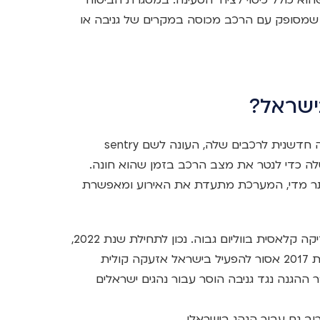
ה שמסופק עם הרכב מכוסה במקרים של גניבה או
בישראל?
אי שם בשנת 2019, טסלה הוסיפה שכבת הגנה חדשנית לרכבים שלה, העונה לשם sentry
טסלה כדי לנטר את מצב הרכב בזמן שהוא חונה.
ר מדי, המערכת מתעדת את האירוע ומאפשרת
במקביל, מוגברת תאורת המסך ומושמעת מוזיקה קלאסית בווליום גבוה. נכון לתחילת שנת 2022,
פיצ'ר זה לא פעיל בישראל. הסיבה? החל משנת 2017 אסור להפעיל בישראל אזעקה קולית
ההגנה נגד גניבה הוסר עבור נהגים ישראלים