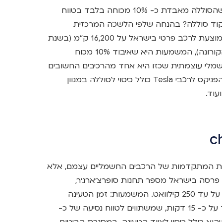
מכוחה לאחר 320,000 ק"מ. המשמעות היא שהסוללה מאבדת כ- 10% מכוחה בלבד בטווח
פקוד סוללה? בהנחה שלפי הלשכה המרכזית
לסטטיסטיקה, בשנת 2019 עמדה הנסועה הממוצעת לרכב פרטי בישראל על 16,200 ק"מ (בשנת
2020 הנסועה הייתה נמוכה יותר בשל מגפת הקורונה), המשמעות היא שאיבוד 10% מכוח
נה. סוללת רכב חשמלי עוצמתית שכזו היא אחד מהרכיבים החשובים
והיקרים ביותר ברכב, ולכן הביטוח הייעודי של הפניקס לרכבי Tesla כולל כיסוי לסוללה במגוון
עוד.
ת המתקדמות של הרכבים החשמליים עצמם, אלא
פרסה בישראל מספר תחנות סופרצ׳ארג׳ר,
המאפשרות לטעון את הרכבים בקצב שעומד על עד 250 קילוואט. המשמעות: זמן הטעינה
הממוצע בעמדות super charger tesla עומד על כ- 15 דקות, שמשתווים לטווח נסיעה של כ-
שהוא כולל כיסוי לציוד הטעינה. במסגרת הביטוח