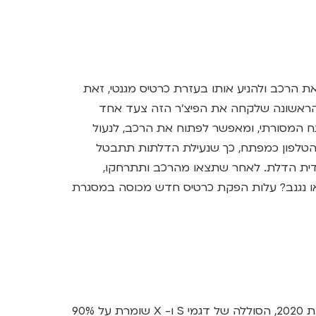
ת הרכב ולהניע אותו בעזרת כרטיס מגנטי, זאת
הראשונה שלקחה את הפיצ'ר הזה צעד אחד
 המסורתי, ומאפשר לפתוח את הרכב, לנעול
ף ניתן להגדיר את הטלפון כמפתח, כך שנעילת הדלתות תתבטל
דית הדלת. לאחר שתצאו מהרכב ותתרחקו,
 או נגנב? עלות הפקת כרטיס חדש מכוסה במסגרת
עפ"י דוח ההשפעה הסביבתית של Tesla משנת 2020, הסוללה של דגמי S ו- X שומרת על 90%