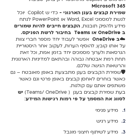
Microsoft 365
שמירת קבצים בענן הארגוני -
כדי ש Copilot יוכל
לגשת למסמכי Word, Excel או PowerPoint לנתח
מידע ולהפיק תובנות,
הקבצים חייבים להיות שמורים
ב OneDrive או Teams בחיבור לרשת הפניקס.
☁️
ב OneDrive
אפשר לעבוד יחד מספר חברי צוות
על אותו קובץ, להוסיף הערות, לעקוב אחר היסטוריית
הגרסאות ולערוך מסמכים יחד בזמן אמת, וכל זאת
תחת רמת אבטחה גבוהה ובהתאם למדיניות הארגונית
והרשאות הגישה שלכם.
🛡️שמירת הקבצים בענן מתבצעת באופן מאובטח – גם
כאשר בוחרים לאחסן קבצים באופן פרטי וגם כאשר
משתפים אותם עם קולגות.
בעת שמירת קבצים בענן ( Teams/ OneDrive)
יש
לסווג את המסמך על פי רמות רגישות המידע
:
מידע פנימי
מידע רגיש
מידע לשיתוף חיצוני מוגבל