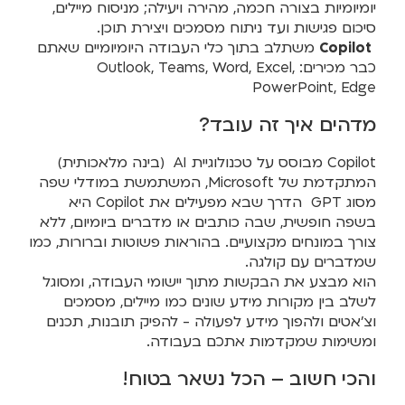
יומיומיות בצורה חכמה, מהירה ויעילה; מניסוח מיילים,
סיכום פגישות ועד ניתוח מסמכים ויצירת תוכן.
Copilot
משתלב בתוך כלי העבודה היומיומיים שאתם
כבר מכירים: Outlook, Teams, Word, Excel,
PowerPoint, Edge
מדהים איך זה עובד?
Copilot מבוסס על טכנולוגיית AI (בינה מלאכותית)
המתקדמת של Microsoft, המשתמשת במודלי שפה
מסוג GPT הדרך שבא מפעילים את Copilot היא
בשפה חופשית, שבה כותבים או מדברים ביומיום, ללא
צורך במונחים מקצועיים. בהוראות פשוטות וברורות, כמו
שמדברים עם קולגה.
הוא מבצע את הבקשות מתוך יישומי העבודה, ומסוגל
לשלב בין מקורות מידע שונים כמו מיילים, מסמכים
וצ'אטים ולהפוך מידע לפעולה - להפיק תובנות, תכנים
ומשימות שמקדמות אתכם בעבודה.
והכי חשוב – הכל נשאר בטוח!