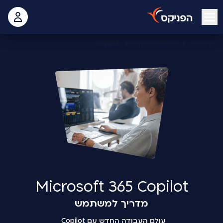
open mobile menu
 האישי
דף הבית
קמפוס הפניקס
copilot
Microsoft 365 Copilot
מדריך למשתמש
עולם העבודה החדש עם Copilot