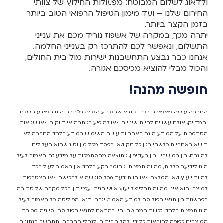
ולדאוג לשלום המבוטח: מפעולות החילוץ של צוותי
החירום שלנו – ועד מימון הטיפול הרפואי הטוב ביותר
בזמן הקצר ביותר.
יתרה מכך, במקרה של אשפוז נוריד מכם את ענייני
התשלום, ונאפשר לכם להתרכז רק בענייני החלמה.
אנחנו כבר נבצע התחשבנות ישירות מול בית החולים,
והכול מבלי להוציא מכיסכם אגורה.
חופשה מהנה!
החברה עושה מאמצים בכדי לוודא שהמידע המוצג בכתבה הינו המידע השלם
והמדויק, אולם עשויים להיות שינויים ו/או להופיע בכתבה אי דיוקים ו/או שגיאות.
הסתמכות על המידע הינה באחריות עושה השימוש במידע בלבד. החברה לא
תישא באחריות כלשהי בגין כל נזק ו/או הפסד מכל מין וסוג שהוא העלולים
להיגרם, בין במישרין ובין בעקיפין, כתוצאה מהסתמכות על מידע זה. האמור לעיל
הינו לידיעה כללית, מהווה תמצית וכחומר רקע בלבד. אין באמור לעיל בכדי
להוות ייעוץ ו/או המלצה ו/או חוות דעת מכל סוג שהיא לרכישה ו/או הצטרפות
למוצר והוא אינו מהווה תחליף לייעוץ אישי הניתן עפ"י דין. בכל מקרה של סתירה
בפרשנות בין תנאי הפוליסה למידע האמור, יגברו תנאי הפוליסה. כל האמור לעיל
הינו תמצית בלבד וזכויות המבוטח יהיו בהתאם לתנאי הפוליסה וסייגיה. מכירת
המוצרים כפופה להוראות כל דין להליך חיתום ולנהלי החברה ותתחשב בנתונים