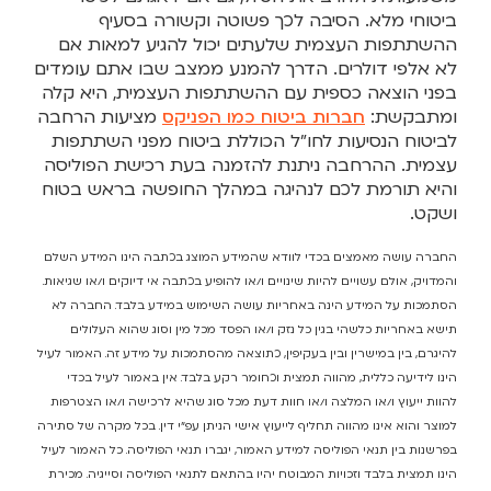
ביטוחי מלא. הסיבה לכך פשוטה וקשורה בסעיף
ההשתתפות העצמית שלעתים יכול להגיע למאות אם
לא אלפי דולרים. הדרך להמנע ממצב שבו אתם עומדים
בפני הוצאה כספית עם ההשתתפות העצמית, היא קלה
ומתבקשת:
חברות ביטוח כמו הפניקס
מציעות הרחבה
לביטוח הנסיעות לחו”ל הכוללת ביטוח מפני השתתפות
עצמית. ההרחבה ניתנת להזמנה בעת רכישת הפוליסה
והיא תורמת לכם לנהיגה במהלך החופשה בראש בטוח
ושקט.
החברה עושה מאמצים בכדי לוודא שהמידע המוצג בכתבה הינו המידע השלם
והמדויק, אולם עשויים להיות שינויים ו/או להופיע בכתבה אי דיוקים ו/או שגיאות.
הסתמכות על המידע הינה באחריות עושה השימוש במידע בלבד. החברה לא
תישא באחריות כלשהי בגין כל נזק ו/או הפסד מכל מין וסוג שהוא העלולים
להיגרם, בין במישרין ובין בעקיפין, כתוצאה מהסתמכות על מידע זה. האמור לעיל
הינו לידיעה כללית, מהווה תמצית וכחומר רקע בלבד. אין באמור לעיל בכדי
להוות ייעוץ ו/או המלצה ו/או חוות דעת מכל סוג שהיא לרכישה ו/או הצטרפות
למוצר והוא אינו מהווה תחליף לייעוץ אישי הניתן עפ"י דין. בכל מקרה של סתירה
בפרשנות בין תנאי הפוליסה למידע האמור, יגברו תנאי הפוליסה. כל האמור לעיל
הינו תמצית בלבד וזכויות המבוטח יהיו בהתאם לתנאי הפוליסה וסייגיה. מכירת