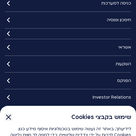
כניסה למערכות
חיסכון ופנסיה
אשראי
השקעות
הפניקס
Investor Relations
איתורנים
שימוש בקבצי Cookies
לידיעתך, באתר זה נעשה שימוש בטכנולוגיות איסוף מידע כגון
הפניקס smart
Cookies לרבות על ידי צדדים שלישיים, כדי לספק לך חווית גלישה