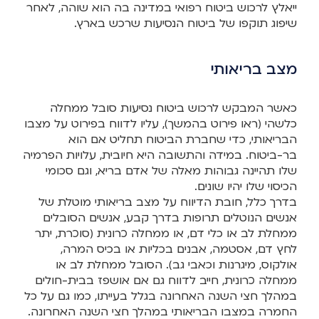
ייאלץ לרכוש ביטוח רפואי במדינה בה הוא שוהה, לאחר
שיפוג תוקפו של ביטוח הנסיעות שרכש בארץ.
מצב בריאותי
כאשר המבקש לרכוש ביטוח נסיעות סובל ממחלה
כלשהי (ראו פירוט בהמשך), עליו לדווח בפירוט על מצבו
הבריאותי, כדי שחברת הביטוח תחליט אם הוא
בר-ביטוח. במידה והתשובה היא חיובית, עלויות הפרמיה
שלו תהיינה גבוהות מאלה של אדם בריא, וגם סכומי
הכיסוי שלו יהיו שונים.
בדרך כלל, חובת הדיווח על מצב בריאותי מוטלת של
אנשים הנוטלים תרופות בדרך קבע, אנשים הסובלים
ממחלת לב או כלי דם, או ממחלה כרונית (סוכרת, יתר
לחץ דם, אסטמה, אבנים בכליות או בכיס המרה,
אולקוס, מיגרנות וכאבי גב). הסובל ממחלת לב או
ממחלה כרונית, חייב לדווח גם אם אושפז בבית-חולים
במהלך חצי השנה האחרונה בגלל בעייתו, כמו גם על כל
החמרה במצבו הבריאותי במהלך חצי השנה האחרונה.