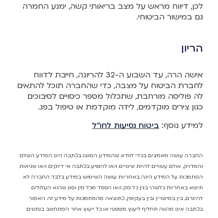
לכן, דיווח מראש על מצב בריאותי קשה, ימנע החמרה
גם במישור הביטוחי.
הריון
אישה הרה, עד השבוע ה-32 להריונה, חייבת לדווח
לחברת הביטוח על מצבה, כדי שהחברה תוכל להתאים
לה פוליסה מורחבת, שתכלול מספר כיסויים לסיבוכים
כגון צירים מוקדמים, לידה מוקדמת או טיפול בפג.
למידע נוסף:
ביטוח נסיעות לחו"ל​
החברה עושה מאמצים בכדי לוודא שהמידע המוצג בכתבה הינו המידע השלם
והמדויק, אולם עשויים להיות שינויים ו/או להופיע בכתבה אי דיוקים ו/או שגיאות.
הסתמכות על המידע הינה באחריות עושה השימוש במידע בלבד. החברה לא
תישא באחריות כלשהי בגין כל נזק ו/או הפסד מכל מין וסוג שהוא העלולים
להיגרם, בין במישרין ובין בעקיפין, כתוצאה מהסתמכות על מידע זה. האמור
בכתבה אינו מהווה תחליף ליעוץ משפטי או כל ייעוץ אחר המתחשב בנתונים