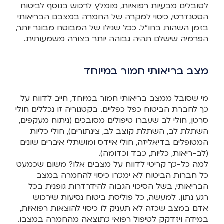
לסובלים מבעיות רפואיות, מומלץ לרכוש בנוסף לביטוח
הסטנדרטי, כיסוי למקרה של החמרה במצבם הבריאותי
בזמן השהות בחו"ל. ככל שגילו של המבוטח מבוגר יותר,
הפרמיה שישלם תהיה גבוהה יותר בצורה משמעותית.
מצב בריאותי חמור במיוחד
מי שסובל ממצב בריאותי חמור במיוחד, חייב לדווח על
כך לחברת הביטוח כפל כפליים. בקטגוריה זו נכללים חולי
סרטן, חולי לב שעברו טיפולים מסובכים (ניתוח מעקפים,
השתלת לב, השתלת קוצב לב, צינתורים), חולי כליות
המטופלים בדיאליזה, חולי איידס ומושתלי איברים שונים
(לב-ריאות, כליות, כבד וכדומה).
למה כל-כך קריטי לדווח על מצבים אלו? משום שכמעט
כל חברות הביטוח לא ימכרו כיסוי להחמרה במצב
הבריאותי, בשל הסיכוי הגבוה להידרדרות גופנית בכל
רגע נתון. למעשה, כל פוליסת ביטוח נסיעות שירכוש
אדם במצב שכזה לא תעניק לו כיסוי להוצאות רפואיות,
במידה ויזדקק לטיפול רפואי כתוצאה מהחמרה במצבו.