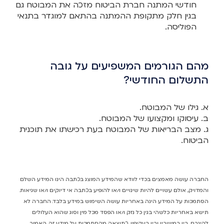
חודשי המתנה חברת הביטוח מזכה את המבוטח גם
בגין חלק מתקופת ההמתנה בהתאם למוגדר בתנאי
הפוליסה.
מהם הגורמים המשפיעים על גובה
התשלום החודשי?
א. גילו של המבוטח.
ב. עיסוקו ומקצועו של המבוטח.
ג. מצב הבריאות של המבוטח בעת רכישתו את תוכנית
הביטוח.
החברה עושה מאמצים בכדי לוודא שהמידע המוצג בכתבה הינו המידע השלם
והמדויק, אולם עשויים להיות שינויים ו/או להופיע בכתבה אי דיוקים ו/או שגיאות.
הסתמכות על המידע הינה באחריות עושה השימוש במידע בלבד. החברה לא
תישא באחריות כלשהי בגין כל נזק ו/או הפסד מכל מין וסוג שהוא העלולים
להיגרם, בין במישרין ובין בעקיפין, כתוצאה מהסתמכות על מידע זה. האמור