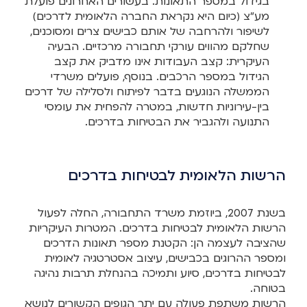
בגידול במספר התאונות. בעשורים האחרונים פועלת
מע"צ (כיום היא נקראת החברה הלאומית לדרכים)
לשיפור ולהרחבה של אותם כבישים צרים ומסוכנים,
שחלקם מהווים עורקי תחבורה מרכזיים. הבעיה
העיקרית: קצב העבודות אינו מדביק את קצב
הגידול במספר הרכבים. בנוסף, פועלים משרדי
הממשלה הנוגעים בדבר לפיתוח ולסלילה של דרכים
בין-עירוניות חדשות, במטרה להפחית את עומסי
התנועה ולהגביר את הבטיחות בדרכים.
הרשות הלאומית לבטיחות בדרכים
בשנת 2007, ביוזמת משרד התחבורה, החלה לפעול
הרשות הלאומית לבטיחות בדרכים. המטרות העיקריות
שהציבה לעצמה הן: הקטנת מספר תאונות הדרכים
ומספר ההרוגים בכבישים, עיצוב אסטרטגיה לאומית
לבטיחות בדרכים, סיוע ותמיכה בהנחלת תרבות נהיגה
בטוחה.
הרשות משתפת פעולה עם יתר הגופים הקשורים לנושא