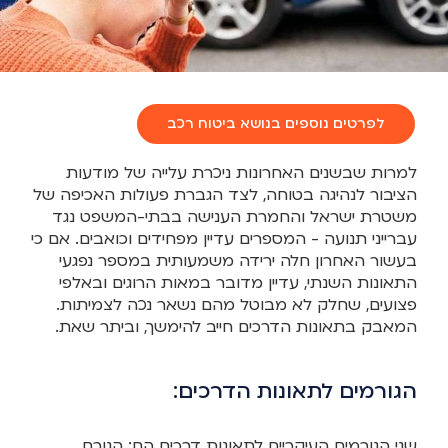
לפרטים נוספים בנושא ביטוח רכב
למרות שבשנים האחרונות ניכרת עלייה של מודעות
הציבור לנהיגה בטוחה, לצד הגברת פעולות האכיפה של
משטרת ישראל והחמרת הענישה בבתי-המשפט נגד
עברייני תנועה - המספרים עדיין מפחידים וכואבים. אם כי
בעשור האחרון חלה ירידה משמעותית במספר נפגעי
התאונות השנתי, עדיין מדובר במאות הרוגים ובאלפי
פצועים, שחלק לא מבוטל מהם נשאר נכה לצמיתות.
המאבק בתאונות הדרכים חייב להימשך, וביתר שאת.
הגורמים לתאונות הדרכים:
שני הגורמים העיקריים לתאונות דרכים הם: הגורם