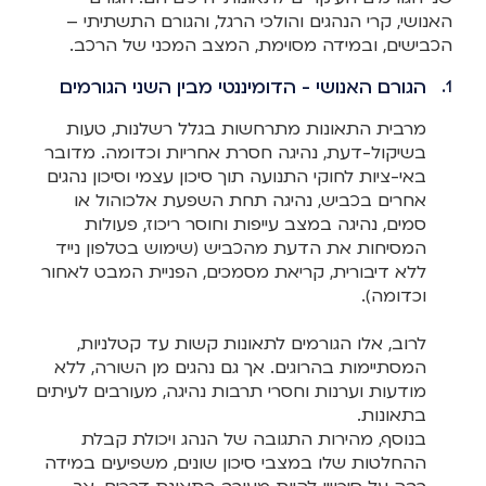
האנושי, קרי הנהגים והולכי הרגל, והגורם התשתיתי –
הכבישים, ובמידה מסוימת, המצב המכני של הרכב.
הגורם האנושי - הדומיננטי מבין השני הגורמים
מרבית התאונות מתרחשות בגלל רשלנות, טעות
בשיקול-דעת, נהיגה חסרת אחריות וכדומה. מדובר
באי-ציות לחוקי התנועה תוך סיכון עצמי וסיכון נהגים
אחרים בכביש, נהיגה תחת השפעת אלכוהול או
סמים, נהיגה במצב עייפות וחוסר ריכוז, פעולות
המסיחות את הדעת מהכביש (שימוש בטלפון נייד
ללא דיבורית, קריאת מסמכים, הפניית המבט לאחור
וכדומה).
לרוב, אלו הגורמים לתאונות קשות עד קטלניות,
המסתיימות בהרוגים. אך גם נהגים מן השורה, ללא
מודעות וערנות וחסרי תרבות נהיגה, מעורבים לעיתים
בתאונות.
בנוסף, מהירות התגובה של הנהג ויכולת קבלת
ההחלטות שלו במצבי סיכון שונים, משפיעים במידה