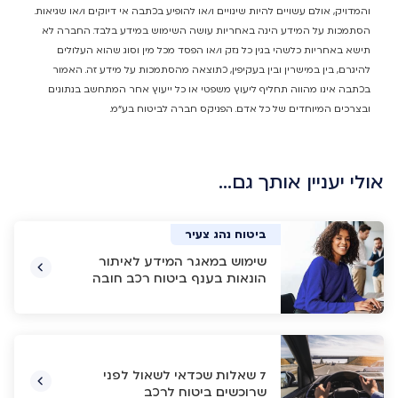
והמדויק, אולם עשויים להיות שינויים ו/או להופיע בכתבה אי דיוקים ו/או שגיאות.
הסתמכות על המידע הינה באחריות עושה השימוש במידע בלבד. החברה לא
תישא באחריות כלשהי בגין כל נזק ו/או הפסד מכל מין וסוג שהוא העלולים
להיגרם, בין במישרין ובין בעקיפין, כתוצאה מהסתמכות על מידע זה. האמור
בכתבה אינו מהווה תחליף ליעוץ משפטי או כל ייעוץ אחר המתחשב בנתונים
ובצרכים המיוחדים של כל אדם. הפניקס חברה לביטוח בע"מ.
אולי יעניין אותך גם…
ביטוח רכב
ביטוח רכב
ביטוח חובה
ביטוח נהג צעיר
שימוש במאגר המידע לאיתור
הונאות בענף ביטוח רכב חובה
7 שאלות שכדאי לשאול לפני
שרוכשים ביטוח לרכב