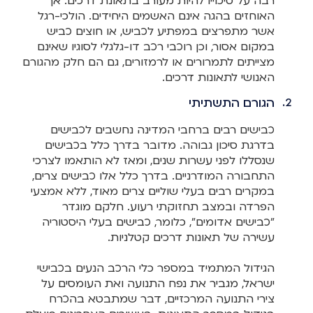
רבה על סיכוייו להיות מעורב בתאונת דרכים. אך
האוחזים בהגה אינם האשמים היחידים. הולכי-רגל
אשר מתפרצים במפתיע לכביש, או חוצים כביש
במקום אסור, וכן רוכבי רכב דו-גלגלי לסוגיו שאינם
מצייתים לתמרורים או לרמזורים, גם הם חלק מהגורם
האנושי לתאונות דרכים.
הגורם התשתיתי
כבישים רבים ברחבי המדינה נחשבים לכבישים
בדרגת סיכון גבוהה. מדובר בדרך כלל בכבישים
שנסללו לפני עשרות שנים, ומאז לא הותאמו לצרכי
התחבורה המודרניים. בדרך כלל אלו כבישים צרים,
במקרים רבים בעלי שוליים צרים מאוד, ללא אמצעי
הפרדה ובמצב תחזוקתי רעוע. חלקם מוגדר
"כבישים אדומים", כלומר, כבישים בעלי היסטוריה
עשירה של תאונות דרכים קטלניות.
הגידול המתמיד במספר כלי הרכב הנעים בכבישי
ישראל, מגביר את נפח התנועה ואת העומסים על
צירי התנועה המרכזיים, דבר שמתבטא בהכרח