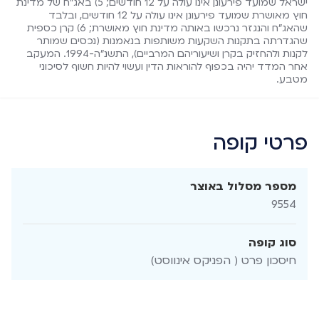
ישראל שמועד פירעונן אינו עולה על 12 חודשים; 5) באג"ח של מדינת
חוץ מאושרת שמועד פירעונן אינו עולה על 12 חודשים, ובלבד
שהאג"ח והנגזר נרכשו באותה מדינת חוץ מאושרת; 6) קרן כספית
שהגדרתה בתקנות השקעות משותפות בנאמנות (נכסים שמותר
לקנות ולהחזיק בקרן ושיעוריהם המרביים), התשנ"ה-1994. המעקב
אחר המדד יהיה בכפוף להוראות הדין ועשוי להיות חשוף לסיכוני
מטבע.
פרטי קופה
מספר מסלול באוצר
9554
סוג קופה
חיסכון פרט ( הפניקס אינווסט)