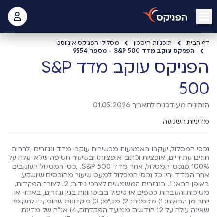
open mobile menu
 האישי
דף הבית
תוכניות חיסכון
מסלולי הפניקס אינווסט
הפניקס עוקב מדד S&P 500 - מספר 9554
הפניקס עוקב מדד S&P
500
הנתונים מעודכנים לתאריך 01.05.2026
מדיניות השקעה
נכסי המסלול, יעקבו באמצעות מכשירים עוקבי מדד ונגזרים (לרבות
חוזים עתידיים, אופציות וכתבי אופציות) ובשיעור חשיפה שלא יעלה על
100% מנכסי המסלול, אחר מדד 500 S&P. נכסי המסלול העוקבים
אחר המדד יהיו כל נכסי המסלול למעט שיעור מהנכסים שיושקע
באופן הבא: 1. בנגזרים המשמשים לצרכי גידור; 2. לצורך הפקדות,
משיכות והעברות כספים או טיפול בביטחונות בגין נגזרים, באחד או
יותר מן הבאים: 1) מזומנים; 2) מק"מ; 3) פיקדונות שהופקדו לתקופה
שאינה עולה על 12 חודשים ממועד הפקדתם, 4) אג"ח של מדינת