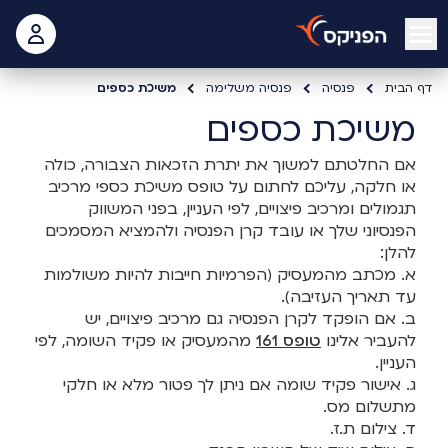
open mobile menu
 האישי
דף הבית
פנסיה
פנסיה משלימה
משיכת כספים
משיכת כספים
אם החלטתם למשוך את יתרת הזכאות הצבורה, כולה
או חלקה, עליכם לחתום על טופס משיכת כספי מרכיב
תגמולים ומרכיב פיצויים, לפי העניין, בפני המשווק
הפנסיוני שלך או עובד קרן הפנסיה ולהמציא המסמכים
להלן:
א. מכתב מהמעסיק (הפרמיות חייבות להיות משולמות
עד תאריך העזיבה).
ב. אם הופקד לקרן הפנסיה גם מרכיב פיצויים, יש
להעביר אלינו
טופס 161
מהמעסיק או פקיד השומה, לפי
העניין.
ג. אישור פקיד שומה אם ניתן לך פטור מלא או חלקי
מתשלום מס.
ד. צילום ת.ז.