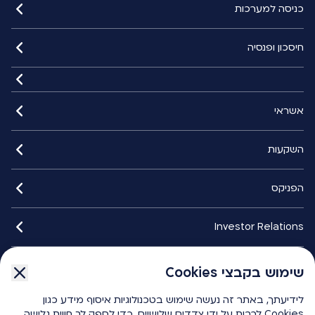
כניסה למערכות
חיסכון ופנסיה
אשראי
השקעות
הפניקס
Investor Relations
איתורנים
שימוש בקבצי Cookies
לידיעתך, באתר זה נעשה שימוש בטכנולוגיות איסוף מידע כגון
הפניקס smart
Cookies לרבות על ידי צדדים שלישיים, כדי לספק לך חווית גלישה